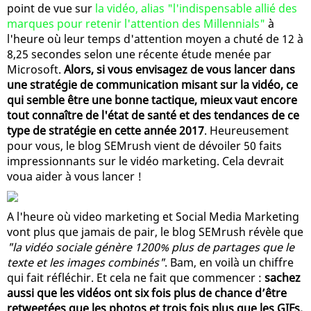
point de vue sur
la vidéo, alias "l'indispensable allié des
marques pour retenir l'attention des Millennials"
à
l'heure où leur temps d'attention moyen a chuté de 12 à
8,25 secondes selon une récente étude menée par
Microsoft.
Alors, si vous envisagez de vous lancer dans
une stratégie de communication misant sur la vidéo, ce
qui semble être une bonne tactique, mieux vaut encore
tout connaître de l'état de santé et des tendances de ce
type de stratégie en cette année 2017
. Heureusement
pour vous, le blog SEMrush vient de dévoiler 50 faits
impressionnants sur le vidéo marketing. Cela devrait
voua aider à vous lancer !
A l'heure où video marketing et Social Media Marketing
vont plus que jamais de pair, le blog SEMrush révèle que
"la vidéo sociale génère 1200% plus de partages que le
texte et les images combinés"
. Bam, en voilà un chiffre
qui fait réfléchir. Et cela ne fait que commencer :
sachez
aussi que les vidéos ont six fois plus de chance d’être
retweetées que les photos et trois fois plus que les GIFs,