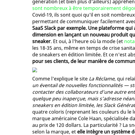
génération (et bien plus d'ailleurs) appréhe
sont nombreux à être temporairement dégoût
Covid-19, ils sont quoi qu'il en soit nombreux
permettant de communiquer facilement avec 
SaaS Slack par exemple. Une plateforme qui 
dimension en lançant un nouveau produit qui
sneaker
. Et oui, à l'heure où la mode (et
nota
les 18-35 ans, même en temps de crise sanitai
de sneakers en édition limitée. Et ce n'est 
pour ses clients, de leur manière de communi
Comme l'explique le site
La Réclame
, qui rel
un éventail de nouvelles fonctionnalités — st
contacter des collaborateurs d’une autre en
quelque peu inaperçue, mais s’adresse néanm
sneakers en édition limitée, les Slack Géné
quatre coloris (reprenant les couleurs du le 
marque américaine Cole Haan, spécialisée dan
au prix de 120 dollars. La particularité ? La s
selon la marque, et
elle intègre un système 