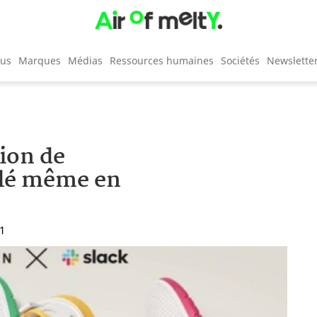
cus
Marques
Médias
Ressources humaines
Sociétés
Newslette
tion de
ylé même en
51