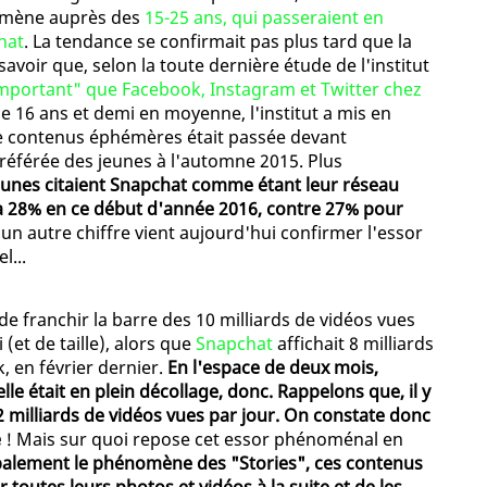
omène auprès des
15-25 ans, qui passeraient en
hat
. La tendance se confirmait pas plus tard que la
voir que, selon la toute dernière étude de l'institut
mportant" que Facebook, Instagram et Twitter chez
e 16 ans et demi en moyenne, l'institut a mis en
 de contenus éphémères était passée devant
référée des jeunes à l'automne 2015. Plus
jeunes citaient Snapchat comme étant leur réseau
é à 28% en ce début d'année 2016, contre 27% pour
 un autre chiffre vient aujourd'hui confirmer l'essor
l...
e franchir la barre des 10 milliards de vidéos vues
et de taille), alors que
Snapchat
affichait 8 milliards
 en février dernier.
En l'espace de deux mois,
le était en plein décollage, donc. Rappelons que, il y
2 milliards de vidéos vues par jour. On constate donc
e
! Mais sur quoi repose cet essor phénoménal en
ipalement le phénomène des "Stories", ces contenus