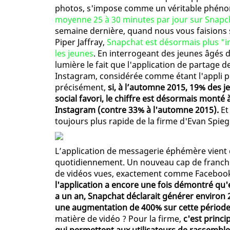
photos, s'impose comme un véritable phén
moyenne 25 à 30 minutes par jour sur Snapc
semaine dernière, quand nous vous faisions sa
Piper Jaffray,
Snapchat est désormais plus "i
les jeunes
. En interrogeant des jeunes âgés d
lumière le fait que l'application de partage
Instagram, considérée comme étant l'appli p
précisément,
si, à l’automne 2015, 19% des 
social favori, le chiffre est désormais mont
Instagram (contre 33% à l'automne 2015).
Et
toujours plus rapide de la firme d'Evan Spiege
L’application de messagerie éphémère vient d
quotidiennement. Un nouveau cap de franchi (
de vidéos vues, exactement comme Facebook,
l'application a encore une fois démontré qu'el
a un an, Snapchat déclarait générer environ 
une augmentation de 400% sur cette périod
matière de vidéo ? Pour la firme,
c'est princ