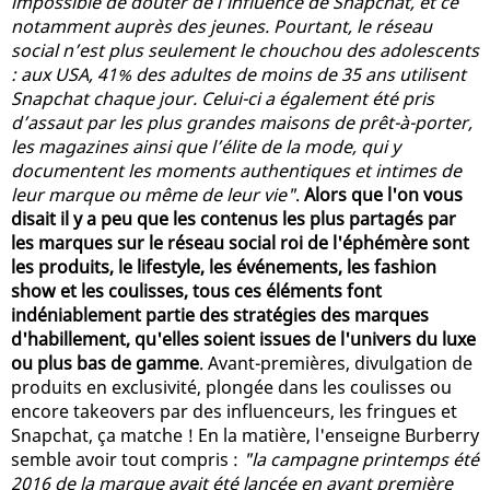
impossible de douter de l’influence de Snapchat, et ce
notamment auprès des jeunes. Pourtant, le réseau
social n’est plus seulement le chouchou des adolescents
: aux USA, 41% des adultes de moins de 35 ans utilisent
Snapchat chaque jour. Celui-ci a également été pris
d’assaut par les plus grandes maisons de prêt-à-porter,
les magazines ainsi que l’élite de la mode, qui y
documentent les moments authentiques et intimes de
leur marque ou même de leur vie"
.
Alors que l'on vous
disait il y a peu que les contenus les plus partagés par
les marques sur le réseau social roi de l'éphémère sont
les produits, le lifestyle, les événements, les fashion
show et les coulisses, tous ces éléments font
indéniablement partie des stratégies des marques
d'habillement, qu'elles soient issues de l'univers du luxe
ou plus bas de gamme
. Avant-premières, divulgation de
produits en exclusivité, plongée dans les coulisses ou
encore takeovers par des influenceurs, les fringues et
Snapchat, ça matche ! En la matière, l'enseigne Burberry
semble avoir tout compris :
"la campagne printemps été
2016 de la marque avait été lancée en avant première