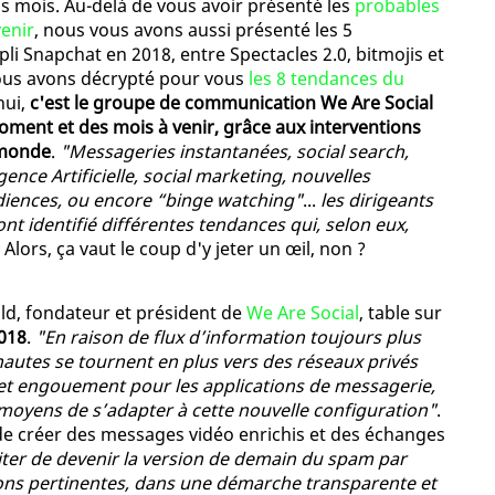
ns mois. Au-delà de vous avoir présenté les
probables
venir
, nous vous avons aussi présenté les 5
pli Snapchat en 2018, entre Spectacles 2.0, bitmojis et
 nous avons décrypté pour vous
les 8 tendances du
hui,
c'est le groupe de communication We Are Social
moment et des mois à venir, grâce aux interventions
 monde
.
"Messageries instantanées, social search,
ence Artificielle, social marketing, nouvelles
udiences, ou encore “binge watching"
...
les dirigeants
t identifié différentes tendances qui, selon eux,
. Alors, ça vaut le coup d'y jeter un œil, non ?
ld, fondateur et président de
We Are Social
, table sur
2018
.
"En raison de flux d’information toujours plus
nautes se tournent en plus vers des réseaux privés
cet engouement pour les applications de messagerie,
moyens de s’adapter à cette nouvelle configuration"
.
e créer des messages vidéo enrichis et des échanges
iter de devenir la version de demain du spam par
ons pertinentes, dans une démarche transparente et