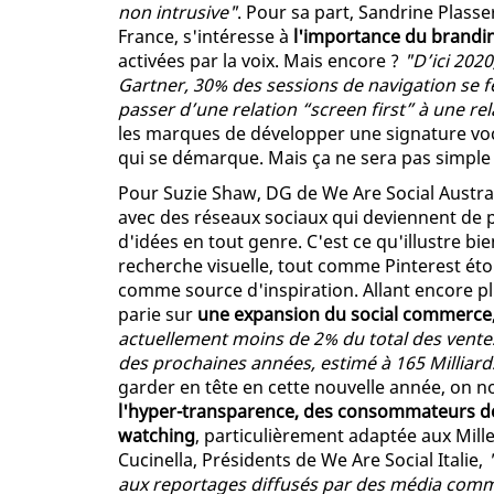
non intrusive"
. Pour sa part, Sandrine Plass
France, s'intéresse à
l'importance du brandi
activées par la voix. Mais encore ?
"D’ici 2020
Gartner, 30% des sessions de navigation se fe
passer d’une relation “screen first” à une rel
les marques de développer une signature voc
qui se démarque. Mais ça ne sera pas simple 
Pour Suzie Shaw, DG de We Are Social Austra
avec des réseaux sociaux qui deviennent de p
d'idées en tout genre. C'est ce qu'illustre b
recherche visuelle, tout comme Pinterest éton
comme source d'inspiration. Allant encore pl
parie sur
une expansion du social commerce
actuellement moins de 2% du total des ventes 
des prochaines années, estimé à 165 Milliards
garder en tête en cette nouvelle année, on 
l'hyper-transparence, des consommateurs d
watching
, particulièrement adaptée aux Mill
Cucinella, Présidents de We Are Social Italie,
aux reportages diffusés par des média comme