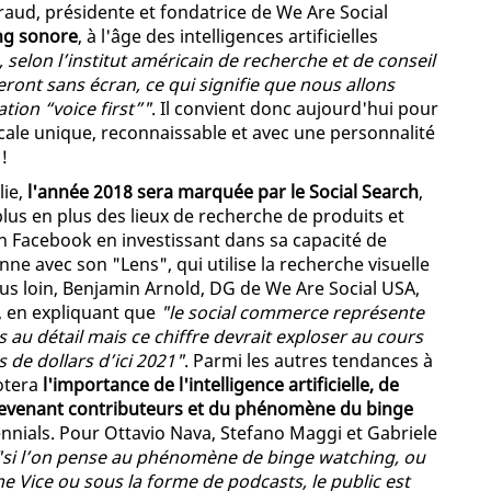
eraud, présidente et fondatrice de We Are Social
ng sonore
, à l'âge des intelligences artificielles
, selon l’institut américain de recherche et de conseil
ront sans écran, ce qui signifie que nous allons
ation “voice first”"
. Il convient donc aujourd'hui pour
ale unique, reconnaissable et avec une personnalité
!
lie,
l'année 2018 sera marquée par le Social Search
,
lus en plus des lieux de recherche de produits et
ien Facebook en investissant dans sa capacité de
ne avec son "Lens", qui utilise la recherche visuelle
us loin, Benjamin Arnold, DG de We Are Social USA,
, en expliquant que
"le social commerce représente
au détail mais ce chiffre devrait exploser au cours
 de dollars d’ici 2021"
. Parmi les autres tendances à
notera
l'importance de l'intelligence artificielle, de
evenant contributeurs et du phénomène du binge
ennials. Pour Ottavio Nava, Stefano Maggi et Gabriele
"si l’on pense au phénomène de binge watching, ou
 Vice ou sous la forme de podcasts, le public est