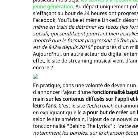
jeune génération
. Au départ uniquement pré
s'effaçant au bout de 24 heures ont progre
Facebook, YouTube et même LinkedIn désorma
même en train de détrôner les feeds (les form
social), qui semblaient pourtant bien install
montré que le format progressait 15 fois plus v
est de 842% depuis 2016"
pour près d'un mil
Aujourd'hui, un autre acteur du digital entend
effet, le site de streaming musical vient d'an
encore ?
En pratique, dans une volonté de devenir un s
d'annoncer l'ajout d'une
fonctionnalité bapti
main sur les contenus diffusés sur l'appli et 
leurs fans
. C'est le site
Techcrunch
qui annonc
en expliquant qu'elle
a pour but de créer un li
selon le site américain, l'ajout de ce nouvel 
fonctionnalité "Behind The Lyrics" :
"cette de
notamment les paroles, sur la chanson écou