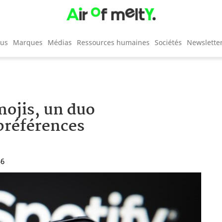
cus
Marques
Médias
Ressources humaines
Sociétés
Newslette
mojis, un duo
 préférences
56