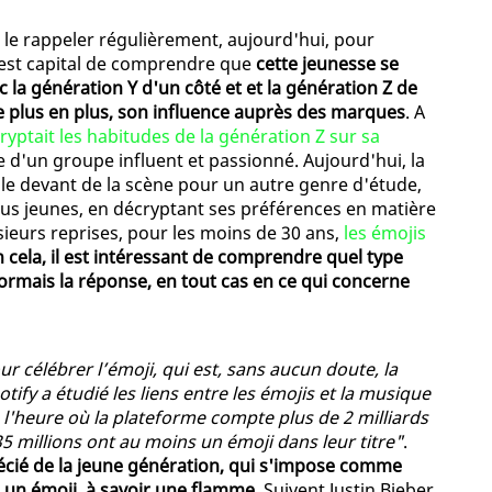
 le rappeler régulièrement, aujourd'hui, pour
l est capital de comprendre que
cette jeunesse se
c la génération Y d'un côté et et la génération Z de
 de plus en plus, son influence auprès des marques
. A
ryptait les habitudes de la génération Z sur sa
e d'un groupe influent et passionné. Aujourd'hui, la
le devant de la scène pour un autre genre d'étude,
lus jeunes, en décryptant ses préférences en matière
sieurs reprises, pour les moins de 30 ans,
les émojis
 cela, il est intéressant de comprendre quel type
ésormais la réponse, en tout cas en ce qui concerne
ur célébrer l’émoji, qui est, sans aucun doute, la
fy a étudié les liens entre les émojis et la musique
 à l'heure où la plateforme compte plus de 2 milliards
 35 millions ont au moins un émoji dans leur titre"
.
récié de la jeune génération, qui s'impose comme
 à un émoji, à savoir une flamme
. Suivent Justin Bieber