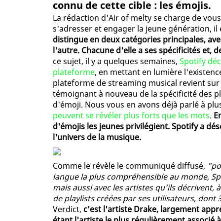
connu de cette cible : les émojis.
La rédaction d'Air of melty se charge de vous
s'adresser et engager la jeune génération, i
distingue en deux catégories principales, ave
l'autre. Chacune d'elle a ses spécificités et,
ce sujet, il y a quelques semaines,
Spotify déc
plateforme
, en mettant en lumière l'existenc
plateforme de streaming musical revient sur 
témoignant à nouveau de la spécificité des p
d'émoji. Nous vous en avons déjà parlé à plu
peuvent se révéler plus forts que les mots
.
En
d'émojis les jeunes privilégient. Spotify a d
l'univers de la musique.
Comme le révèle le communiqué diffusé,
"po
langue la plus compréhensible au monde, Spoti
mais aussi avec les artistes qu’ils décrivent,
de playlists créées par ses utilisateurs, dont
Verdict,
c'est l'artiste Drake, largement app
étant l'artiste le plus régulièrement associé