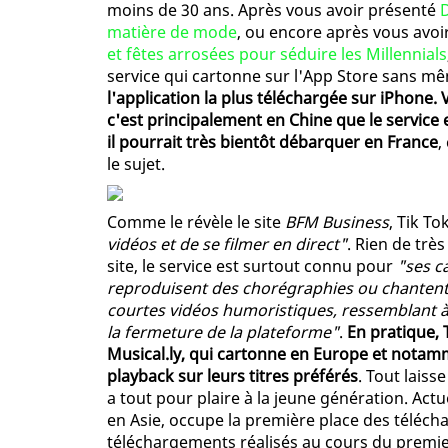
moins de 30 ans. Après vous avoir présenté
D
matière de mode
, ou encore après vous avoir
et fêtes arrosées pour séduire les Millennials
service qui cartonne sur l'App Store sans mê
l'application la plus téléchargée sur iPhone.
c'est principalement en Chine que le service
il pourrait très bientôt débarquer en France
,
le sujet.
Comme le révèle le site
BFM Business
, Tik T
vidéos et de se filmer en direct"
. Rien de trè
site, le service est surtout connu pour
"ses c
reproduisent des chorégraphies ou chantent 
courtes vidéos humoristiques, ressemblant à c
la fermeture de la plateforme"
.
En pratique, 
Musical.ly, qui cartonne en Europe et notamm
playback sur leurs titres préférés
. Tout laiss
a tout pour plaire à la jeune génération. Act
en Asie, occupe la première place des téléch
téléchargements réalisés au cours du premie