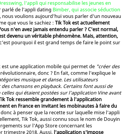
resswing, l'appli qui responsabilise les jeunes en
 parlé de l'appli dating
Bimber, qui associe séduction
, nous voulions aujourd'hui vous parler d'un nouveau
me que vous le sachiez :
Tik Tok est actuellement
 Vous n'en avez jamais entendu parler ? C'est normal,
 est devenu un véritable phénomène. Mais, attention,
 c'est pourquoi il est grand temps de faire le point sur
ok est une application mobile qui permet de
"créer des
s révolutionnaire, donc ? En fait, comme l'explique le
atégories musique et danse. Les utilisateurs
des chansons en playback. Certains font aussi de
elles qui étaient postées sur l'application Vine avant
Tik Tok ressemble grandement à l'application
ent en France en invitant les mobinautes à faire du
e donc à penser que la recette sur laquelle mise l'appli
uellement, Tik Tok, aussi connu sous le nom de Douyin
argements sur l'App Store concernant les
r trimestre 2018. Aussi,
l'application s'impose