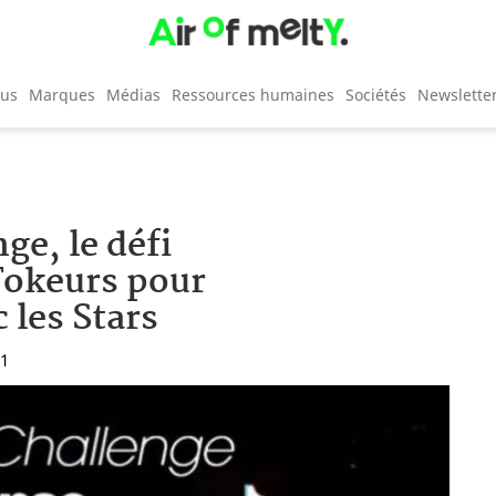
cus
Marques
Médias
Ressources humaines
Sociétés
Newslette
e, le défi
kTokeurs pour
 les Stars
21