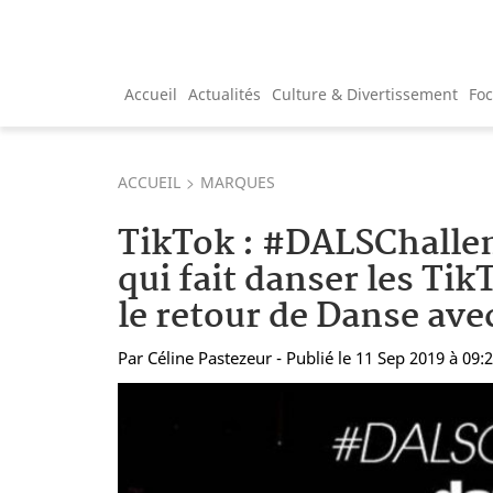
Accueil
Actualités
Culture & Divertissement
Fo
ACCUEIL
MARQUES
TikTok : #DALSChalleng
qui fait danser les Ti
le retour de Danse avec
Par
Céline Pastezeur
- Publié le 11 Sep 2019 à 09: