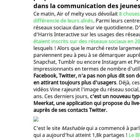
dans la communication des jeunes ?
Ce matin, Air of melty vous dévoilait
8 choses
différencie de leurs aînés
. Parmi leurs centre
réseaux sociaux dans leur vie quotidienne. D
d'Harris Interactive sur les usages des rése
étaient inscrits sur des réseaux sociaux en 2
lesquels ! Alors que le marché reste largem
parviennent peu à peu à se démarquer auprès
Snapchat, Tumblr ou encore Instagram et Pi
impressionnants en termes de nombre d'utili
Facebook, Twitter, n'a pas non plus dit son 
en attirant toujours plus d'usagers
. Déjà, ce
vidéos Vine rajeunit l'image du réseau social
ans. Ces derniers jours,
c'est un nouveau type 
Meerkat, une application qui propose du liv
auprès de ses contacts Twitter.
C'est le site
Mashable
qui a commencé à parlé
qui a aujourd'hui atteint 1,8k partages !
Le B