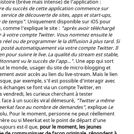
istoire (brève mais intense) de l'application :
re du succès de cette application commence sur
service de découverte de sites, apps et start-ups,
u de temps"
. Uniquement disponible sur iOS pour
e, comme l'explique le site :
"après avoir téléchargé
der à votre compte Twitter. Vous nommez ensuite le
 réel ou de programmer le la diffusion à plus tard. Si
a posté automatiquement via votre compte Twitter. Il
ien pour suivre le live. La qualité du stream est stable,
étonnant vu le succès de l’app…"
. Une app qui sort
t le monde, usager du site de micro-blogging et
ement avoir accès au lien du live-stream. Mais le lien
que, par exemple, s'il est possible d’interagir avec
s échanges se font via un compte Twitter, en
s vendredi, les curieux cherchant à tester
e, face à un succès viral démesuré,
"Twitter a même
Meerkat face au nombre de demandes"
, explique
Le
solu. Pour le moment, personne ne peut réellement
émère ou si Meerkat est le point de départ d'une
ujours est-il que,
pour le moment, les jeunes
idée de communiquer de façon originale, répondent à