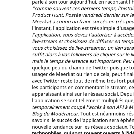
parle à son tour aujourd'hui, en racontant l'h
"comme souvent ces derniers temps, l’histoi
Product Hunt. Postée vendredi dernier sur le 
Meerkat a connu un franc succès en très pe
l'instant, l'application est très simple d'usag
l’application, vous devez l’autoriser à accé
live-stream et choisissez de diffuser en temps
vous choisissez de live-streamer, un lien ser
suffit alors à vos followers de cliquer sur le l
mais le temps de latence est important. Peu 
quelque peu du champ de Twitter puisque tou
usager de Meerkat ou rien de cela, peut final
avec Twitter reste tout de même très fort puis
les participants en commentant le stream, ce
apparaissant ainsi sur le réseau social. Depui
l'application se sont tellement multipliés qu
temporairement coupé l’accès à son API à 
Blog du Modérateur
. Tout est néanmoins ré
savoir si le succès de l'application sera éph
nouvelle tendance sur les réseaux sociaux. To
technophiles, qui sont souvent ouverts à l'