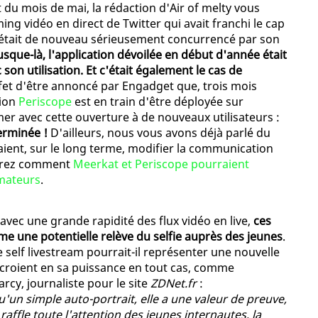
 du mois de mai, la rédaction d'Air of melty vous
ing vidéo en direct de Twitter qui avait franchi le cap
e, était de nouveau sérieusement concurrencé par son
usque-là, l'application dévoilée en début d'année était
on utilisation. Et c'était également le cas de
ffet d'être annoncé par Engadget que, trois mois
tion
Periscope
est en train d'être déployée sur
r avec cette ouverture à de nouveaux utilisateurs :
terminée !
D'ailleurs, nous vous avons déjà parlé du
aient, sur le long terme, modifier la communication
uvrez comment
Meerkat et Periscope pourraient
mateurs
.
 avec une grande rapidité des flux vidéo en live,
ces
me une potentielle relève du selfie auprès des jeunes
.
, le self livestream pourrait-il représenter une nouvelle
croient en sa puissance en tout cas, comme
arcy, journaliste pour le site
ZDNet.fr
:
u'un simple auto-portrait, elle a une valeur de preuve,
affle toute l'attention des jeunes internautes, la