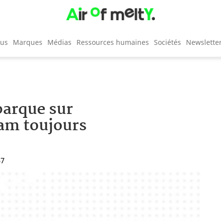
cus
Marques
Médias
Ressources humaines
Sociétés
Newslette
barque sur
eam toujours
57