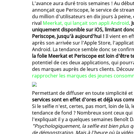
L'avance aura duré trois semaines ! Au début
annonçait que Periscope, le service de stream
du million d'utilisateurs en dix jours à pein
rival
Meerkat, qui lançait son appli Android
.
J
uniquement disponible sur iOS, limitant donc s
Periscope, jusqu'à aujourd'hui !
Il vient en e
après son arrivée sur l’Apple Store, l'applica
Android. La tendance semble donc se confirme
la folie Meerkat et Periscope est loin d'être 
potentiel de ces deux applications, qui pourr
des marques auprès de leurs clients. Déco
rapprocher les marques des jeunes consom
Permettant de diffuser en toute simplicité et
services sont en effet d'ores et déjà vus com
Si le selfie n'est, certes, pas mort, loin de là
tendance de fond ? Nombreux sont ceux qui 
l'expliquait il y a quelques semaines Benoît D
"Psychologiquement, la selfie est bien plus q
de démonstration. Mais à l'heure où la vidéo r