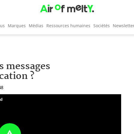
cus
Marques
Médias
Ressources humaines
Sociétés
Newslette
es messages
cation ?
48
nd