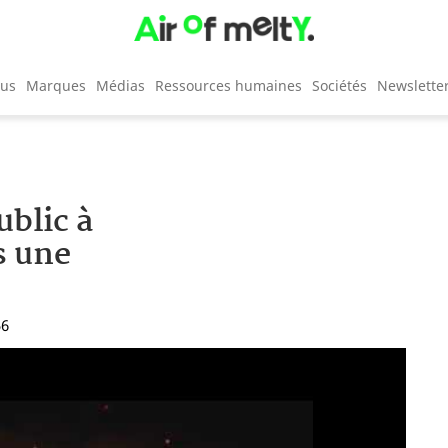
cus
Marques
Médias
Ressources humaines
Sociétés
Newslette
blic à
s une
56