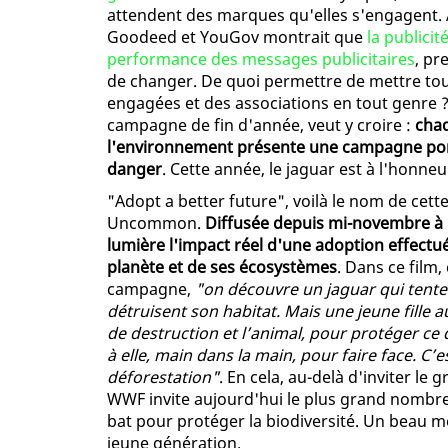
attendent des marques qu'elles s'engagent.
Goodeed et YouGov montrait que
la publici
performance des messages publicitaires
, pr
de changer. De quoi permettre de mettre tou
engagées et des associations en tout genre ?
campagne de fin d'année, veut y croire :
chaq
l'environnement présente une campagne por
danger
. Cette année, le jaguar est à l'honne
"Adopt a better future", voilà le nom de ce
Uncommon.
Diffusée depuis mi-novembre à l
lumière l'impact réel d'une adoption effect
planète et de ses écosystèmes
. Dans ce film,
campagne,
"on découvre un jaguar qui tente 
détruisent son habitat. Mais une jeune fille
de destruction et l’animal, pour protéger ce
à elle, main dans la main, pour faire face. C’e
déforestation"
. En cela, au-delà d'inviter l
WWF invite aujourd'hui le plus grand nombre
bat pour protéger la biodiversité. Un beau m
jeune génération.