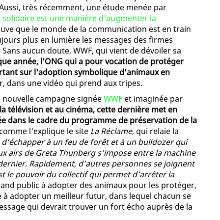
 Aussi, très récemment, une étude menée par
té solidaire est une manière d'augmenter la
euve que le monde de la communication est en train
jours plus en lumière les messages des firmes
 Sans aucun doute, WWF, qui vient de dévoiler sa
ue année, l'ONG qui a pour vocation de protéger
tant sur l'adoption symbolique d'animaux en
ur, dans une vidéo qui prend aux tripes.
tte nouvelle campagne signée
WWF
et imaginée par
a télévision et au cinéma, cette dernière met en
uée dans le cadre du programme de préservation de la
 comme l'explique le site
La Réclame
, qui relaie la
d’échapper à un feu de forêt et à un bulldozer qui
 aux airs de Greta Thunberg s’impose entre la machine
 dernier. Rapidement, d’autres personnes se joignent
st le pouvoir du collectif qui permet d’arrêter la
e grand public à adopter des animaux pour les protéger,
 à adopter un meilleur futur, dans lequel chacun se
essage qui devrait trouver un fort écho auprès de la