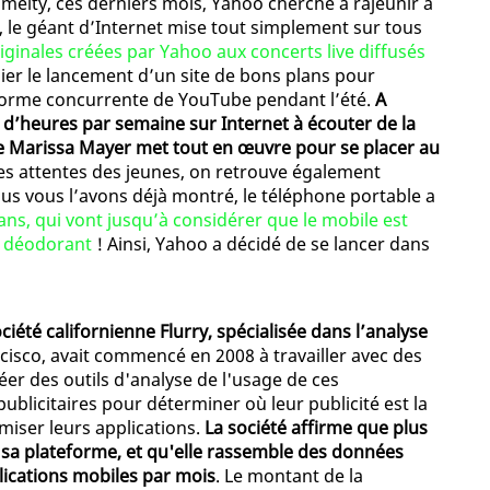
 melty, ces derniers mois, Yahoo cherche à rajeunir à
re, le géant d’Internet mise tout simplement sur tous
riginales créées par Yahoo aux concerts live diffusés
lier le lancement d’un site de bons plans pour
teforme concurrente de YouTube pendant l’été.
A
s d’heures par semaine sur Internet à écouter de la
de Marissa Mayer met tout en œuvre pour se placer au
 les attentes des jeunes, on retrouve également
us vous l’avons déjà montré, le téléphone portable a
ans, qui vont jusqu’à considérer que le mobile est
e déodorant
! Ainsi, Yahoo a décidé de se lancer dans
iété californienne Flurry, spécialisée dans l’analyse
ncisco, avait commencé en 2008 à travailler avec des
er des outils d'analyse de l'usage de ces
publicitaires pour déterminer où leur publicité est la
miser leurs applications.
La société affirme que plus
 sa plateforme, et qu'elle rassemble des données
lications mobiles par mois
. Le montant de la