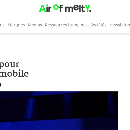
cus
Marques
Médias
Ressources humaines
Sociétés
Newslette
 pour
 mobile
4