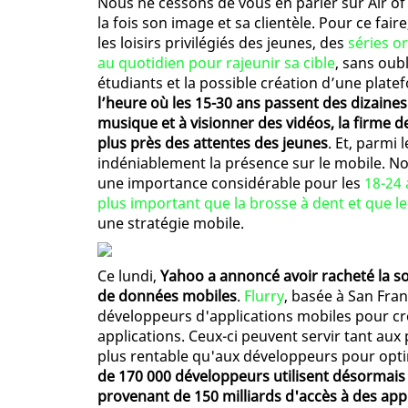
Nous ne cessons de vous en parler sur Air of
la fois son image et sa clientèle. Pour ce fai
les loisirs privilégiés des jeunes, des
séries o
au quotidien pour rajeunir sa cible
, sans oub
étudiants et la possible création d’une pla
l’heure où les 15-30 ans passent des dizaine
musique et à visionner des vidéos, la firme 
plus près des attentes des jeunes
. Et, parmi
indéniablement la présence sur le mobile. No
une importance considérable pour les
18-24 
plus important que la brosse à dent et que l
une stratégie mobile.
Ce lundi,
Yahoo a annoncé avoir racheté la soc
de données mobiles
.
Flurry
, basée à San Fra
développeurs d'applications mobiles pour cré
applications. Ceux-ci peuvent servir tant aux 
plus rentable qu'aux développeurs pour opti
de 170 000 développeurs utilisent désormais
provenant de 150 milliards d'accès à des app