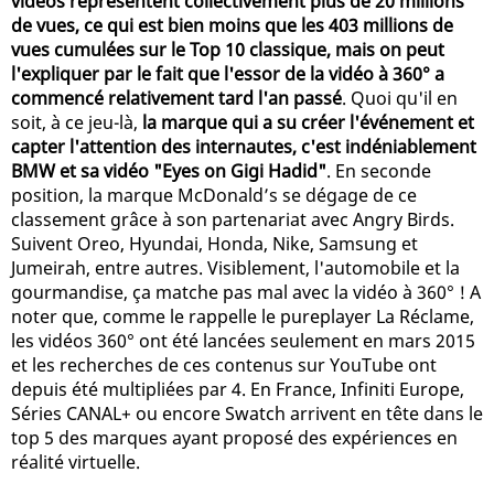
vidéos représentent collectivement plus de 20 millions
de vues, ce qui est bien moins que les 403 millions de
vues cumulées sur le Top 10 classique, mais on peut
l'expliquer par le fait que l'essor de la vidéo à 360° a
commencé relativement tard l'an passé
. Quoi qu'il en
soit, à ce jeu-là,
la marque qui a su créer l'événement et
capter l'attention des internautes, c'est indéniablement
BMW et sa vidéo "Eyes on Gigi Hadid"
. En seconde
position, la marque McDonald’s se dégage de ce
classement grâce à son partenariat avec Angry Birds.
Suivent Oreo, Hyundai, Honda, Nike, Samsung et
Jumeirah, entre autres. Visiblement, l'automobile et la
gourmandise, ça matche pas mal avec la vidéo à 360° ! A
noter que, comme le rappelle le pureplayer La Réclame,
les vidéos 360° ont été lancées seulement en mars 2015
et les recherches de ces contenus sur YouTube ont
depuis été multipliées par 4. En France, Infiniti Europe,
Séries CANAL+ ou encore Swatch arrivent en tête dans le
top 5 des marques ayant proposé des expériences en
réalité virtuelle.