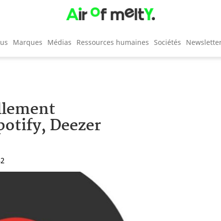
cus
Marques
Médias
Ressources humaines
Sociétés
Newslette
llement
Spotify, Deezer
32