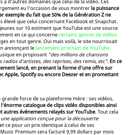
s à d'autres domaines que celui de la vidéo. Ces
 largement eu l'occasion de vous montrer
la puissance
ar exemple du fait que 50% de la Génération Z ne
lus élevé que celui concernant Facebook et Snapchat.
7 jeunes sur 10 estiment que YouTube est une source
rement en ce qui concerne
certains genres de vidéos
ges en tout genre. Oui mais voilà, le site nourrissait
en annonçant le
lancement prochain de YouTube
musique en proposant
"des millions de chansons
des radios d'artistes, des reprises, des remix, etc"
.
En ce
llement lancé, en prenant la forme d'une offre sur
c Apple, Spotify ou encore Deezer et en promettant
a grande force de sa plateforme mère : ses vidéos.
r l'énorme catalogue de clips vidéo disponibles ainsi
et autres événements relayés sur YouTube
. Tout cela
 une application conçue pour la découverte
et ce pour un prix identique à celui de ses
 Music Premium sera facturé 9,99 dollars par mois