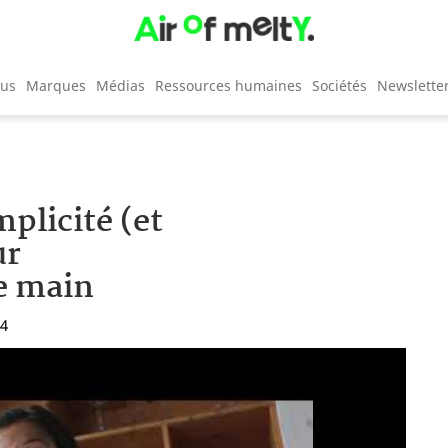
cus
Marques
Médias
Ressources humaines
Sociétés
Newslette
plicité (et
ur
e main
34