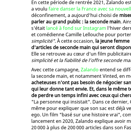
En cette période de rentrée 2021, Zalando est
a voulu
faire danser la France avec sa nouve
déconfinement, a aujourd'hui choisi de
miser
parler au grand public : la seconde main
. Ain
s'était
lancé à fond sur Instagram
l'hiver der
et comédienne Camille Lellouche pour port
simplicité"
. À cette occasion,
la jeune femme 
d'articles de seconde main qui seront dispon
Elle se retrouve au cœur d'un film publicitai
simplicité et la fiabilité de l’offre seconde m
Avec cette campagne,
Zalando
entend se diff
la seconde main, et notamment Vinted, en m
acheteuses n'ont pas besoin de négocier san
qui leur donne tant envie. Et, dans le même 
de perdre un temps infini avec ceux qui cherc
"La personne qui insistait". Dans ce dernier, 
même pour expliquer que son sac est déjà ve
ego. Un film "basé sur une histoire vrai", 
lancement en 2020, Zalando explique avoir mu
20 000 à plus de 200 000 articles dans son Fa