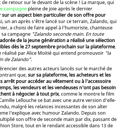
 de retour sur le devant de la scène ! La marque, qui
lle campagne
pleine de joie après le dernier
 sur un aspect bien particulier de son offre pour
si, un an après s'être lancé sur ce terrain, Zalando, qui
nier, a choisi de faire appel à l'humoriste, chanteuse
er sa campagne
"Zalando seconde main. En toute
adorée de la jeune génération a réalisé une sélection
ibles dès le 27 septembre prochain sur la plateforme
.
re réalisé par Alice Moitié qui entend promouvoir
"la
ain de Zalando"
.
érencier des autres acteurs lancés sur le marché de
ontrant que,
sur sa plateforme, les acheteurs et les
s arrêt pour accéder au vêtement ou à l'accessoire
temps, les vendeurs et les vendeuses n'ont pas besoin
hent à négocier à tout prix
, comme le montre le film
Camille Lellouche se bat avec une autre version d'elle-
ndu, malgré les relances incessantes de son alter
comme l'explique avec humour Zalando. Depuis son
ltiplié son offre de seconde main par dix, passant de
shion Store, tout en le rendant accessible dans 13 de