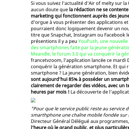
Si vous suivez l'actualité d'Air of melty sur 
aucun doute que
la rédaction ne se content
marketing qui fonctionnent auprès des jeun
d'orgue à vous présenter des applications et
pourraient donc logiquement devenir un nou
titre que Snapchat, Instagram ou Facebook le
présentions il y a peu
YouPush, une nouvelle a
des smartphones faite par la jeune générati
Meandle, le forum 3.0 qui va conquérir la gén
francetvzoom, l'application lancée ce mardi 0
conquérir la génération smartphone. Et qui 
smartphone ? La jeune génération, bien év
sont aujourd'hui 85% à posséder un smartphone
clairement de regarder des vidéos, avec un 
heures par mois !
La découverte de l'applicatio
"Pour que le service public reste au service d
smarthphone une chaîne mobile fondée sur
Directeur Général Délégué aux programmes
l'heure où le grand public, et plus particuliè