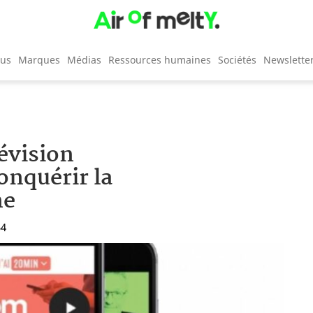
cus
Marques
Médias
Ressources humaines
Sociétés
Newslette
évision
onquérir la
ne
54