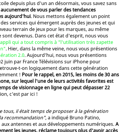
la toile depuis plus d'un an désormais, vous savez sans
e aucunement de vous parler des tendances
es aujourd'hui
. Nous mettons également un point
 des services qui émergent auprès des jeunes et qui
veau terrain de jeux pour les marques, au même
 sont devenus. Dans cet état d'esprit, nous vous
ppli qui a tout compris à "l'utilisation très zapette
on"
. Hier, dans la même veine, nous vous présentions
ération 2.0
. Aujourd'hui, nous vous présentions
2 juin par France Télévisions sur iPhone pour
retrouve-t-on logiquement dans cette génération
idemment !
Pour le rappel, en 2015, les moins de 30 ans
, sur lequel l'une de leurs activités favorites est
temps de visionnage en ligne qui peut dépasser 22
n, c'est par ici !
e tous, il était temps de proposer à la génération
 la recommandation"
, a indiqué Bruno Patino,
, aux antennes et aux développements numériques.
A
rement les jeunes, réclame toujours plus d'avoir accès