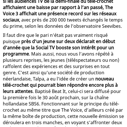
si les audiences TV de la demi-finale du télé-crochet
affichaient une baisse par rapport à l’an passé, The
Voice 3 affichait une présence record sur les réseaux
sociaux
, avec près de 200 000 tweets échangés le temps
du prime, selon les données de l’observatoire Seevibes.
Il faut dire que le pari n’était pas vraiment risqué
puisque
près d’un jeune sur deux déclarait en début
d’année que la Social TV booste son intérêt pour un
programme
. Mais aussi, nous vous l’avons répété à
plusieurs reprises, les jeunes (téléspectateurs ou non)
raffolent des expériences et des surprises en tout
genre. C’est ainsi qu’une société de production
néerlandaise, Talpa, a eu l’idée de créer un
nouveau
télé-crochet qui pourrait bien répondre encore plus à
leurs attentes
. Baptisé Beat It, celui-ci sera diffusé pour
la première fois le 30 août prochain, sur la chaîne
hollandaise SBS6. Fonctionnant sur le principe du télé-
crochet au même titre que The Voice, d’ailleurs créé par
la même boîte de production, cette nouvelle émission se
déroulera en trois manches, en voyant s’affronter deux