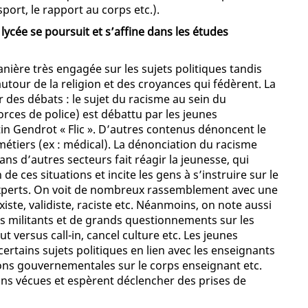
sport, le rapport au corps etc.).
lycée se poursuit et s’affine dans les études
ère très engagée sur les sujets politiques tandis
autour de la religion et des croyances qui fédèrent. La
 des débats : le sujet du racisme au sein du
rces de police) est débattu par les jeunes
in Gendrot « Flic ». D’autres contenus dénoncent le
étiers (ex : médical). La dénonciation du racisme
ns d’autres secteurs fait réagir la jeunesse, qui
e ces situations et incite les gens à s’instruire sur le
experts. On voit de nombreux rassemblement avec une
xiste, validiste, raciste etc. Néanmoins, on note aussi
 militants et de grands questionnements sur les
ut versus call-in, cancel culture etc. Les jeunes
tains sujets politiques en lien avec les enseignants
ions gouvernementales sur le corps enseignant etc.
ons vécues et espèrent déclencher des prises de