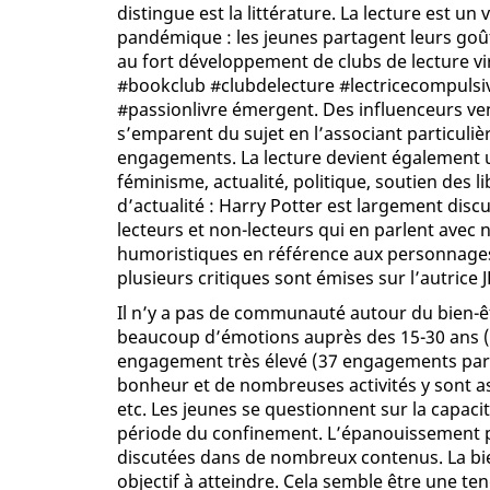
distingue est la littérature. La lecture est un 
pandémique : les jeunes partagent leurs goû
au fort développement de clubs de lecture vi
#bookclub #clubdelecture #lectricecompulsi
#passionlivre émergent. Des influenceurs ve
s’emparent du sujet en l’associant particuli
engagements. La lecture devient également u
féminisme, actualité, politique, soutien des 
d’actualité : Harry Potter est largement di
lecteurs et non-lecteurs qui en parlent avec n
humoristiques en référence aux personnages 
plusieurs critiques sont émises sur l’autrice 
Il n’y a pas de communauté autour du bien-ê
beaucoup d’émotions auprès des 15-30 ans 
engagement très élevé (37 engagements par p
bonheur et de nombreuses activités y sont asso
etc. Les jeunes se questionnent sur la capac
période du confinement. L’épanouissement per
discutées dans de nombreux contenus. La bie
objectif à atteindre. Cela semble être une ten