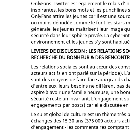
OnlyFans. Twitter est également le relais d’i
inspirantes, les bons mots et les punchlines 
OnlyFans attire les jeunes car il est une sour
ou moins dénudée comme le font les stars ma
générale, les jeunes maitrisent leur image qu
sécurité dans leur sphère privée. La cyber-in
environnement et les jeunes s’y sont habitu
LEVIERS DE DISCUSSION : LES RELATIONS SOC
RECHERCHE DU BONHEUR & DES RENCONTR
Les relations sociales sont au cœur des conv
acteurs actifs en ont parlé sur la période). 
sont des moyens de faire face aux grands cha
d’entre eux, leurs besoins ne différent pas d
aspire à avoir une famille heureuse, une bonne
sécurité reste un invariant. L’engagement su
engagements par posts) car elle discutée en g
Le sujet global de culture est un thème très
échanges des 15-30 ans (375 000 acteurs actif
d’engagement - les commentaires comptant pl