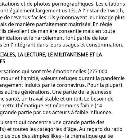
ncitations et de photos pornographiques. Les citations
sont également largement usités. A l’instar de Twitch,
ce de revenus faciles : ils y monnayent leur image plus
is de manière parfaitement maitrisée. En règle
’ils dévoilent de manière consentie mais en toute
timidation et le harcèlement font partie de leur
és en l’intégrant dans leurs usages et consommation.
IALES, LA LECTURE, LE MILITANTISME ET LA
ES
ersations qui sont très émotionnelles (277 000
L’amour et l’amitié, valeurs refuges durant la pandémie
ngement induits par le coronavirus. Pour la plupart
es autres générations. Une partie de la jeunesse
 santé, un travail stable et un toit. Le besoin de
r cette thématique est néanmoins faible (14
rande partie par des acteurs à faible influence.
 puissant qui concentre une grande partie des
s) et toutes les catégories d’âge. Au regard du ratio
us que des simples likes - la thématique qui se