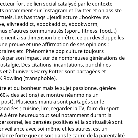
vecteur fort de lien social catalysé par le contexte
ts notamment sur Instagram et Twitter et on assiste
rtuels. Les hashtags #jeudilecture #bookreview
ve, #livreaddict, #bookaddict, #bookworm,
nus d’autres communautés (sport, fitness, food…)
èrement à sa dimension bien-être, ce qui développe les
ne preuve et une affirmation de ses opinions :
libraires etc. Phénomène pop culture toujours
scuté par son impact sur de nombreuses générations de
ostalgie. Des citations, incantations, punchlines
et à l’univers Harry Potter sont partagées et
JK Rowling (transphobie).
tre et du bonheur mais le sujet passionne, génère
(60% des actions) et montre néanmoins un
ost). Plusieurs mantra sont partagés sur le
ciées : cuisine, lire, regarder la TV, faire du sport
ité à être heureux tout seul notamment durant la
sonnel, les pensées positives et la spiritualité sont
nveillance avec soi-même et les autres, est un
dance forte que ce soit dans le cadre de la parentalité