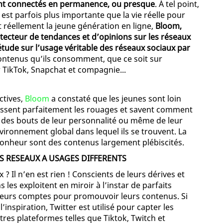
ont connectés en permanence, ou presque
. À tel point,
est parfois plus importante que la vie réelle pour
 réellement la jeune génération en ligne,
Bloom,
étecteur de tendances et d’opinions sur les réseaux
 étude sur l’usage véritable des réseaux sociaux par
contenus qu’ils consomment, que ce soit sur
r TikTok, Snapchat et compagnie...
ctives,
Bloom
a constaté que les jeunes sont loin
aissent parfaitement les rouages et savent comment
r des bouts de leur personnalité ou même de leur
vironnement global dans lequel ils se trouvent. La
u bonheur sont des contenus largement plébiscités.
S RESEAUX A USAGES DIFFERENTS
 ? Il n’en est rien ! Conscients de leurs dérives et
les exploitent en miroir à l’instar de parfaits
ieurs comptes pour promouvoir leurs contenus. Si
l’inspiration, Twitter est utilisé pour capter les
tres plateformes telles que Tiktok, Twitch et