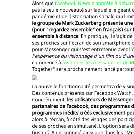
Alors que
Facebook News s'apprête à débarq
pas la seule nouveauté sur laquelle le géant 
pandémie et de distanciation sociale qui limit
le groupe de Mark Zuckerberg présente une 
(pour "regardez ensemble" en français) su
ensemble à distance
. En pratique, il s'agit 
ses proches sur l'écran de son smartphone ou
pour Messenger qui s'est entretenue avec l'A
l'expérience du visionnage d'un film ou d'une
commencé à
fusionner les messageries de 
Together" sera prochainement lancé partout 
La nouvelle fonctionnalité permettra de visi
Des contenus présents sur Facebook Watch, l
Concrètement,
les utilisateurs de Messenger
partenaires de Facebook, des programmes d
programmes inédits créés exclusivement po
alors à l'écran, à côté des visages des partic
de ses proches en simultané. L'option sera d
(jusqu'à 8 personnes) ainsi que dans les "Mes