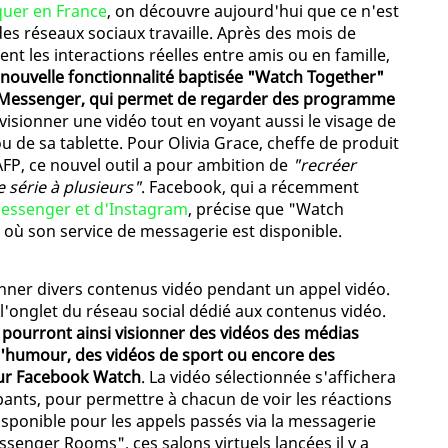
uer en France
, on découvre aujourd'hui que ce n'est
des réseaux sociaux travaille. Après des mois de
ent les interactions réelles entre amis ou en famille,
nouvelle fonctionnalité baptisée "Watch Together"
r Messenger, qui permet de regarder des programme
de visionner une vidéo tout en voyant aussi le visage de
 de sa tablette. Pour Olivia Grace, cheffe de produit
FP, ce nouvel outil a pour ambition de
"recréer
 série à plusieurs"
. Facebook, qui a récemment
Messenger et d'Instagram
, précise que "Watch
où son service de messagerie est disponible.
onner divers contenus vidéo pendant un appel vidéo.
'onglet du réseau social dédié aux contenus vidéo.
 pourront ainsi visionner des vidéos des médias
'humour, des vidéos de sport ou encore des
ur Facebook Watch
. La vidéo sélectionnée s'affichera
ipants, pour permettre à chacun de voir les réactions
isponible pour les appels passés via la messagerie
senger Rooms", ces salons virtuels lancées il y a