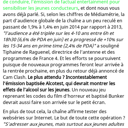
de conduire, l’émission de factual entertainment pour
sensibiliser les jeunes conducteurs
, et dont nous vous
avons déjà parlé. Si, selon les chiffres de Médiamétrie, la
part d’audience globale de la chaîne a un peu reculé en
passant de 1,9% à 1,4% en juin 2014 par rapport à 2013,
"l'audience a été triplée sur les 4-10 ans entre 6h et
18h30 (6,6% de PDA en juin) et a progressé de +10% sur
les 15-34 ans en prime time (2,4% de PDA)"
a souligné
Tiphaine de Raguenel, directrice de l'antenne et des
programmes de France 4. Et les efforts se poursuivent
puisque de nouveaux programmes feront leur arrivée à
la rentrée prochaine, en plus du retour déjà annoncé de
Cam Clash.
Le plus attendu ? Incontestablement
l’émission baptisée Alcotest, qui devrait montrer les
effets de l’alcool sur les jeunes
. Un nouveau jeu
reprenant les codes du film d’horreur et baptisé Bunker
devrait aussi faire son arrivée sur le petit écran.
En plus de tout cela, la chaîne affirme tester des
webséries sur Internet. Le but de toute cette opération ?
"S’adresser aux jeunes, mais surtout aux jeunes adultes