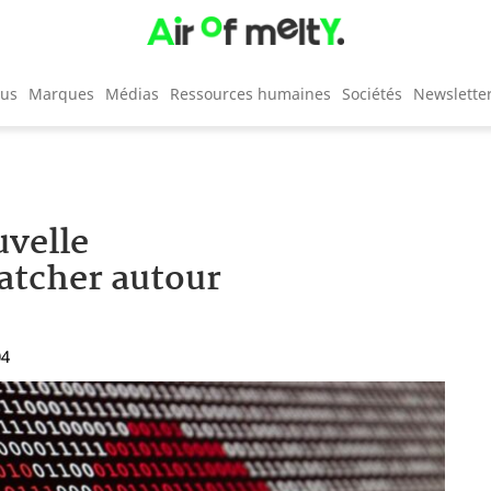
cus
Marques
Médias
Ressources humaines
Sociétés
Newslette
velle
atcher autour
04