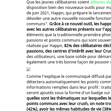
Que les jeunes célibataires soient
adeptes du
disposition bien des nouveaux outils pour ma
de juin 2021, Happn, qui prépare le lanceme
dévoiler une autre nouvelle nouvelle fonction
communs".
Grâce à ce nouvel outil, les hap
avec les autres célibataires présents sur l’app
éléments que la traditionnelle première phot
passions et points communs qui sont souvent 
réalisée par Happn,
82% des célibataires décl
passions, des centres d'intérêt avec leur Cru
des utilisateurs, une base solide pour démarre
également une très bonne façon de pouvoir d
Comme l'explique le communiqué diffusé pa
détectera automatiquement les points commun
informations remplies dans leur profil : trait
seront ajoutés sous la forme d'un badge sur 
quelles sont les thématiques sur lesquelles l
points communs avec leur crush, on note troi
(42%), avoir les mêmes habitudes de vie (38%