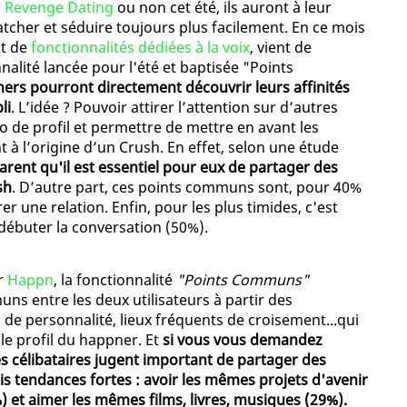
 Revenge Dating
ou non cet été, ils auront à leur
tcher et séduire toujours plus facilement. En ce mois
nt de
fonctionnalités dédiées à la voix
, vient de
nalité lancée pour l'été et baptisée "Points
pners pourront directement découvrir leurs affinités
li
. L’idée ? Pouvoir attirer l’attention sur d’autres
o de profil et permettre de mettre en avant les
à l’origine d’un Crush. En effet, selon une étude
arent qu'il est essentiel pour eux de partager des
sh
. D’autre part, ces points communs sont, pour 40%
r une relation. Enfin, pour les plus timides, c'est
ébuter la conversation (50%).
r
Happn
, la fonctionnalité
"Points Communs"
s entre les deux utilisateurs à partir des
s de personnalité, lieux fréquents de croisement...qui
le profil du happner. Et
si vous vous demandez
es célibataires jugent important de partager des
s tendances fortes : avoir les mêmes projets d'avenir
) et aimer les mêmes films, livres, musiques (29%).