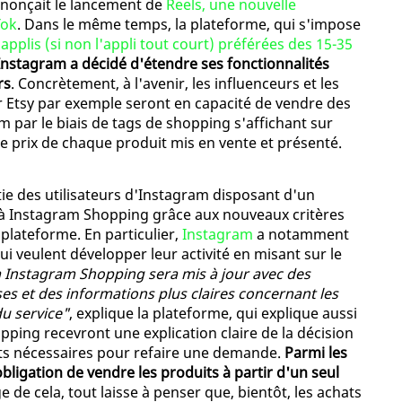
nnonçait le lancement de
Reels, une nouvelle
Tok
. Dans le même temps, la plateforme, qui s'impose
 applis (si non l'appli tout court) préférées des 15-35
Instagram a décidé d'étendre ses fonctionnalités
rs
. Concrètement, à l'avenir, les influenceurs et les
ur Etsy par exemple seront en capacité de vendre des
m par le biais de tags de shopping s'affichant sur
e prix de chaque produit mis en vente et présenté.
rtie des utilisateurs d'Instagram disposant d'un
 à Instagram Shopping grâce aux nouveaux critères
 plateforme. En particulier,
Instagram
a notamment
ui veulent développer leur activité en misant sur le
à Instagram Shopping sera mis à jour avec des
ses et des informations plus claires concernant les
du service"
, explique la plateforme, qui explique aussi
ing recevront une explication claire de la décision
nts nécessaires pour refaire une demande.
Parmi les
bligation de vendre les produits à partir d'un seul
e de cela, tout laisse à penser que, bientôt, les achats