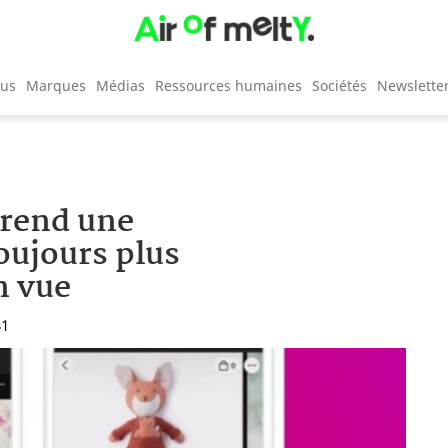
cus
Marques
Médias
Ressources humaines
Sociétés
Newslette
rend une
oujours plus
n vue
41