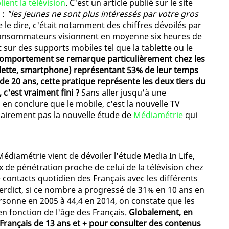
ient la télévision
. C'est un article publié sur le site
 :
"les jeunes ne sont plus intéressés par votre gros
e le dire, c'était notamment des chiffres dévoilés par
s consommateurs visionnent en moyenne six heures de
ur des supports mobiles tel que la tablette ou le
l comportement se remarque particulièrement chez les
ablette, smartphone) représentant 53% de leur temps
de 20 ans, cette pratique représente les deux tiers du
 c'est vraiment fini ?
Sans aller jusqu'à une
 en conclure que le mobile, c'est la nouvelle TV
clairement pas la nouvelle étude de
Médiamétrie
qui
édiamétrie vient de dévoiler l'étude Media In Life,
x de pénétration proche de celui de la télévision chez
 contacts quotidien des Français avec les différents
Verdict, si ce nombre a progressé de 31% en 10 ans en
sonne en 2005 à 44,4 en 2014, on constate que les
n fonction de l'âge des Français.
Globalement, en
es Français de 13 ans et + pour consulter des contenus