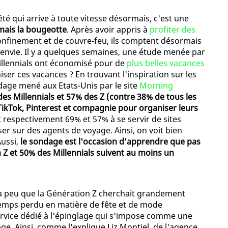
té qui arrive à toute vitesse désormais, c'est une
amais la bougeotte
. Après avoir appris à
profiter des
nfinement et de couvre-feu, ils comptent désormais
nt envie. Il y a quelques semaines, une étude menée par
Millennials ont économisé pour de
plus belles vacances
ser ces vacances ? En trouvant l'inspiration sur les
dage mené aux Etats-Unis par le site
Morning
es Millennials et 57% des Z (contre 38% de tous les
TikTok, Pinterest et compagnie pour organiser leurs
 respectivement 69% et 57% à se servir de sites
er sur des agents de voyage. Ainsi, on voit bien
Aussi,
le sondage est l'occasion d'apprendre que pas
Z et 50% des Millennials suivent au moins un
 y a peu que la Génération Z cherchait grandement
e temps perdu en matière de fête et de mode
rvice dédié à l'épinglage qui s'impose comme une
ge. Ainsi, comme l'explique Liz Montiel, de l'agence