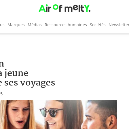
cus
Marques
Médias
Ressources humaines
Sociétés
Newslette
n
a jeune
e ses voyages
25