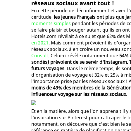
réseaux sociaux avant tout !
En cette période de déconfinement et avec l'é
certitude,
les jeunes Français ont plus que j
moments simples
pendant les périodes de co
se faire plaisir et bouger autant qu'ils en o
Hotels.com révélait à ce sujet que 62% des 
en 2021
. Mais comment prévoient-ils d'organi
réseaux sociaux, à en croire un nouveau son
Consult
. Celui-ci révèle notamment que
54% d
sondés) prévoient de se servir d'Instagram, 
futurs voyages
. Dans le même temps, ils sont
d'organisation de voyage et 32% et 25% à mis
l'importance prise par les réseaux sociaux ! 
moins de 49% des membres de la Génération 
influenceur voyage sur les réseaux sociaux.
Et en la matière, alors que l'on apprenait il
l'inspiration sur Pinterest pour rattraper l
notamment, on découvre que c'est bien le se
référence en matière de planification de voya