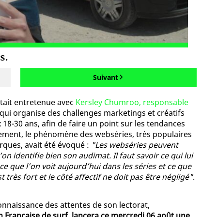
s.
Suivant
’était entretenue avec
Kersley Chumroo, responsable
 qui organise des challenges marketings et créatifs
18-30 ans, afin de faire un point sur les tendances
ement, le phénomène des webséries, très populaires
arques, avait été évoqué :
"Les webséries peuvent
’on identifie bien son audimat. Il faut savoir ce qui lui
e ce que l’on voit aujourd’hui dans les séries et ce que
t très fort et le côté affectif ne doit pas être négligé"
.
onnaissance des attentes de son lectorat,
n Française de surf, lancera ce mercredi 06 août une