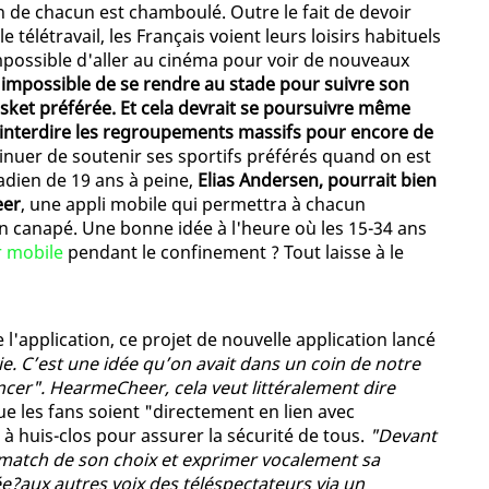
n de chacun est chamboulé. Outre le fait de devoir
e télétravail, les Français voient leurs loisirs habituels
possible d'aller au cinéma pour voir de nouveaux
t
impossible de se rendre au stade pour suivre son
sket préférée. Et cela devrait se poursuivre même
'interdire les regroupements massifs pour encore de
nuer de soutenir ses sportifs préférés quand on est
dien de 19 ans à peine,
Elias Andersen, pourrait bien
eer
, une appli mobile qui permettra à chacun
 canapé. Une bonne idée à l'heure où les 15-34 ans
r mobile
pendant le confinement ? Tout laisse à le
e l'application, ce projet de nouvelle application lancé
ie. C’est une idée qu’on avait dans un coin de notre
ncer". HearmeCheer, cela veut littéralement dire
que les fans soient "directement en lien avec
à huis-clos pour assurer la sécurité de tous.
"Devant
 match de son choix et exprimer vocalement sa
ée?aux autres voix des téléspectateurs via un