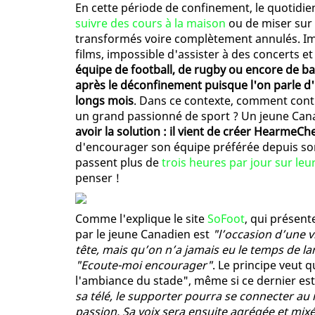
En cette période de confinement, le quotidie
suivre des cours à la maison
ou de miser sur l
transformés voire complètement annulés. Im
films, impossible d'assister à des concerts e
équipe de football, de rugby ou encore de ba
après le déconfinement puisque l'on parle d
longs mois
. Dans ce contexte, comment conti
un grand passionné de sport ? Un jeune Cana
avoir la solution : il vient de créer HearmeCh
d'encourager son équipe préférée depuis son
passent plus de
trois heures par jour sur leu
penser !
Comme l'explique le site
SoFoot
, qui présent
par le jeune Canadien est
"l’occasion d’une v
tête, mais qu’on n’a jamais eu le temps de la
"Ecoute-moi encourager"
. Le principe veut 
l'ambiance du stade", même si ce dernier est 
sa télé, le supporter pourra se connecter au
passion. Sa voix sera ensuite agrégée et mix