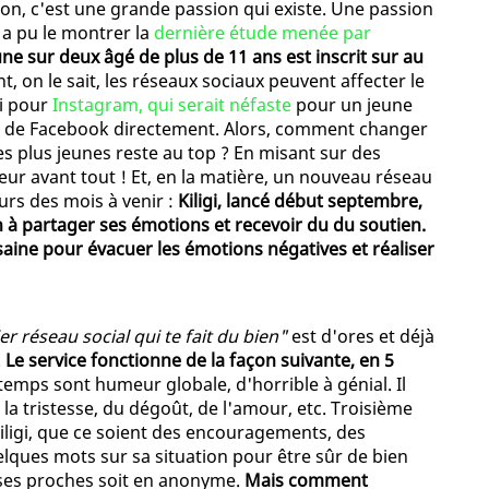
ion, c'est une grande passion qui existe. Une passion
a pu le montrer la
dernière étude menée par
une sur deux âgé de plus de 11 ans est inscrit sur au
nt, on le sait, les réseaux sociaux peuvent affecter le
i pour
Instagram, qui serait néfaste
pour un jeune
in de Facebook directement. Alors, comment changer
es plus jeunes reste au top ? En misant sur des
neur avant tout ! Et, en la matière, un nouveau réseau
urs des mois à venir :
Kiligi, lancé début septembre,
n à partager ses émotions et recevoir du du soutien.
aine pour évacuer les émotions négatives et réaliser
er réseau social qui te fait du bien"
est d'ores et déjà
.
Le service fonctionne de la façon suivante, en 5
 temps sont humeur globale, d'horrible à génial. Il
de la tristesse, du dégoût, de l'amour, etc. Troisième
 Kiligi, que ce soient des encouragements, des
quelques mots sur sa situation pour être sûr de bien
c ses proches soit en anonyme.
Mais comment