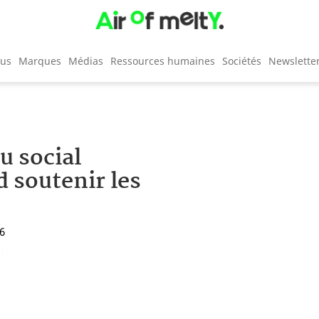
cus
Marques
Médias
Ressources humaines
Sociétés
Newslette
au social
d soutenir les
16