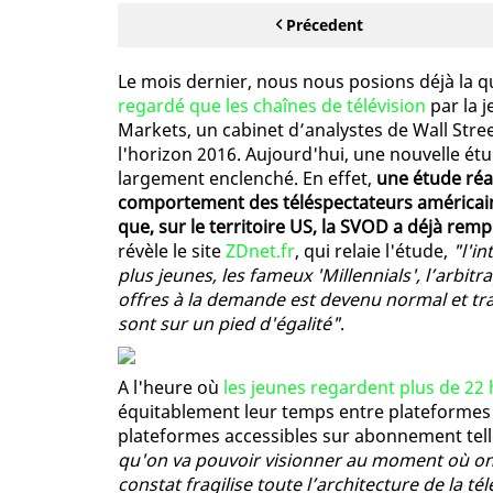
Précedent
Le mois dernier, nous nous posions déjà la q
regardé que les chaînes de télévision
par la j
Markets, un cabinet d’analystes de Wall Stre
l'horizon 2016. Aujourd'hui, une nouvelle é
largement enclenché. En effet,
une étude réa
comportement des téléspectateurs américains,
que, sur le territoire US, la SVOD a déjà rempl
révèle le site
ZDnet.fr
, qui relaie l'étude,
"l'in
plus jeunes, les fameux 'Millennials', l’arbit
offres à la demande est devenu normal et tran
sont sur un pied d'égalité"
.
A l'heure où
les jeunes regardent plus de 22 
équitablement leur temps entre plateformes 
plateformes accessibles sur abonnement tell
qu'on va pouvoir visionner au moment où on d
constat fragilise toute l’architecture de la t