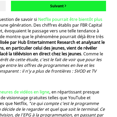
Suivant
uestion de savoir si
Netflix pourrait être bientôt plus
eune génération. Des chiffres établis par FBR Capital
et, évoquaient le passage vers une telle tendance à
tude montre que le phénomène pourrait déjà être très
lisée par Hub Entertainment Research et analysant le
 en particulier celui des jeunes, vient de révéler
acé la télévision en direct chez les jeunes
. Comme le
térêt de cette étude, c’est le fait de voir que pour les
rage entre les offres de programmes en live et les
sparent : il n’y a plus de frontières : SVOD et TV
heures de vidéos en ligne
, en répartissant presque
de visionnage gratuites telles que YouTube et
es que Netflix,
"ce qui compte c'est le programme
écide de le regarder et quel que soit le terminal. Ce
élévision, de l’EPG à la programmation, en passant par