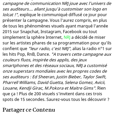
campagne de communication NRJ joue avec l’univers de
ses auditeurs.... allant jusqu’à customiser son logo en
lolcat !"
, explique le communiqué diffusé ce jour pour
présenter la campagne. Vous l'aurez compris, en plus
de tous les phénomènes visuels ayant marqué l'année
2015 sur Snapchat, Instagram, Facebook ou tout
simplement la sphère Internet,
NRJ
a décidé de miser
sur les artistes phares de sa programmation pour qu'ils
confient que
"leur radio, c’est NRJ"
, alias la radio n°1 sur
les hits Pop, RnB, Dance.
"A travers cette campagne aux
couleurs fluos, inspirée des applis, des jeux
smartphones et des réseaux sociaux, NRJ a customisé
onze superstars mondiales avec les propres codes de
ses auditeurs : Ed Sheeran, Justin Bieber, Taylor Swift,
Pharrell Williams, David Guetta, Selena Gomez, Avicii,
Louane, Kendji Girac, M.Pokora et Maitre Gims"
. Rien
que ça ! Plus de 200 visuels s'invitent dans ces trois
spots de 15 secondes. Saurez-vous tous les découvrir ?
Partager ce Contenu