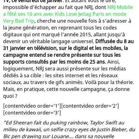
TV, ce vendredi 08 janvier
. Et autant vous le dire,
impossible d'échapper au fait que NRJ, dont
NRJ Mobile
a fêté ses 10 ans avec Kids Love Jetlag Paris en mode
Very Bad Trip
, cherche une nouvelle fois à s'adresser à
la jeune génération, en reprenant tous les codes
digitaux qui ont marqué l'année 2015, allant jusqu'à
devenir un véritable langage universel.
Diffusée du 8 au
31 janvier en télévision, sur le digital et les mobiles, la
campagne entend se rendre présente sur tous les
supports consultés par les moins de 25 ans
. Ainsi,
logiquement, NRJ sera aussi présente sur les médias
dédiés à sa cible : les sites internet et les réseaux
sociaux, au travers de gifs animés. Voilà pour la théorie.
Mais, en pratique, cette nouvelle campagne, ça donne
quoi ?
[contentvideo order='1'][contentvideo order='2']
[contentvideo order='3']
"Ed Sheeran fait du puking rainbow, Taylor Swift au
milieu de kawaii, un selfie crazy eyes de Justin Bieber, du
Bic pen drawing sur Louane.... dans sa nouvelle