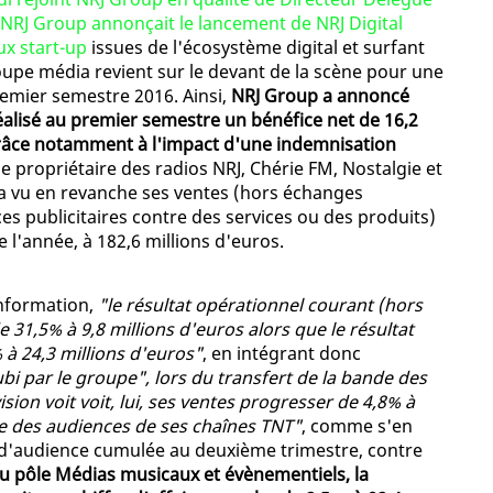
NRJ Group annonçait le lancement de NRJ Digital
ux start-up
issues de l'écosystème digital et surfant
roupe média revient sur le devant de la scène pour une
premier semestre 2016. Ainsi,
NRJ Group a annoncé
réalisé au premier semestre un bénéfice net de 16,2
grâce notamment à l'impact d'une indemnisation
e propriétaire des radios NRJ, Chérie FM, Nostalgie et
5 a vu en revanche ses ventes (hors échanges
ces publicitaires contre des services ou des produits)
e l'année, à 182,6 millions d'euros.
'information,
"le résultat opérationnel courant (hors
 31,5% à 9,8 millions d'euros alors que le résultat
à 24,3 millions d'euros"
, en intégrant donc
bi par le groupe", lors du transfert de la bande des
sion voit voit, lui, ses ventes progresser de 4,8% à
nce des audiences de ses chaînes TNT"
, comme s'en
t d'audience cumulée au deuxième trimestre, contre
u pôle Médias musicaux et évènementiels, la