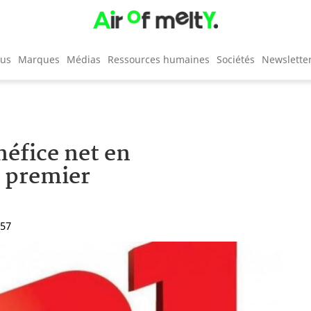
cus
Marques
Médias
Ressources humaines
Sociétés
Newslette
néfice net en
e premier
:57