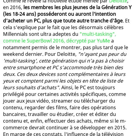
Comme le révèle la nouvelle étude menée par
Deloitte
,
en 2016,
les membres les plus jeunes de la Génération Y
(les 18-24 ans) posséderont ou auront l'intention
d'acheter un PC, plus que toute autre tranche d'âge
. Et
cela s'explique par le fait que les désormais célèbres
Millennials sont ultra adeptes du
"multi-tasking",
comme le SuperBowl 2016, décrypté par YuMe
a
notamment permis de le montrer, pas plus tard que le
weekend dernier. Pour Deloitte,
"n'ayant pas peur du
'multi-tasking', cette génération qui n’a pas à choisir
entre smartphone et PC s’accommode très bien des
deux. Ces deux devices sont complémentaires à leurs
yeux et comptent parmi les objets en tête de liste de
leurs souhaits d’achats"
. Ainsi, le PC est toujours
privilégié pour certaines activités spécifiques, comme
jouer aux jeux vidéo, streamer ou télécharger du
contenu, regarder des films, faire des opérations
bancaires, travailler ou étudier, créer et éditer du
contenu et, enfin, effectuer des achats, même si le m-
commerce devrait continuer à se développer en 2015.
En marge de ces constats, l'influence de la télévision