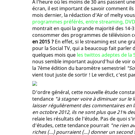
A l'heure où les moins de 30 ans passent un
écran, il est important de savoir comment ils
mois dernier, la rédaction d'Air of melty vous
programmes préférés, entre streaming, DVD,
montrait en quoi la grande majorité des 14-3
consommer des programmes de télévision c
en 2015 ?
En effet, si le streaming est une g
pour la Social TV, qui a beaucoup fait parler 
quelques mois que
les twittos adeptes de l
nous semble important aujourd'hui de voir o
la 7ème édition du baromètre semestriel
"So
vient tout juste de sortir ! Le verdict, c'est par 
D'ordre général, cette nouvelle étude constat
tendance
"à stagner voire à diminuer sur le
laisser régulièrement des commentaires en l
en octobre 2012, ils ne sont plus que 21% de
relaie les résultats de l'étude. Pas de quoi s'i
d’études, cette tendance pourrait
"ne rien a
riches (…) pourraient (…) donner un second so