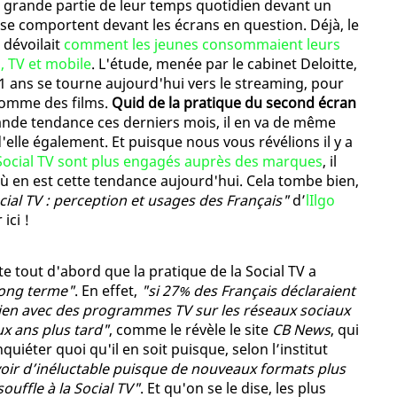
e grande partie de leur temps quotidien devant un
 se comportent devant les écrans en question. Déjà, le
 dévoilait
comment les jeunes consommaient leurs
 TV et mobile
. L'étude, menée par le cabinet Deloitte,
1 ans se tourne aujourd'hui vers le streaming, pour
omme des films.
Quid de la pratique du second écran
rande tendance ces derniers mois, il en va de même
d'elle également. Et puisque nous vous révélions il y a
a Social TV sont plus engagés auprès des marques
, il
ù en est cette tendance aujourd'hui. Cela tombe bien,
cial TV : perception et usages des Français"
d’
lIlgo
ici !
e tout d'abord que la pratique de la Social TV a
 long terme"
. En effet,
"si 27% des Français déclaraient
ien avec des programmes TV sur les réseaux sociaux
ux ans plus tard"
, comme le révèle le site
CB News
, qui
nquiéter quoi qu'il en soit puisque, selon l’institut
voir d’inéluctable puisque de nouveaux formats plus
uffle à la Social TV"
. Et qu'on se le dise, les plus