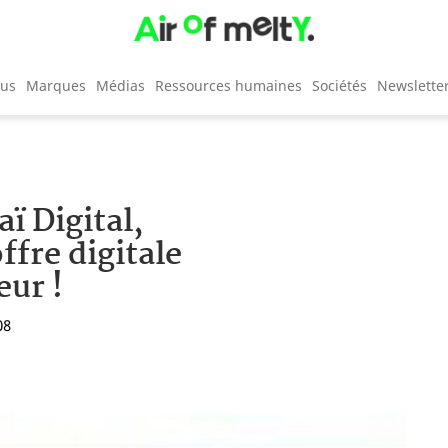
cus
Marques
Médias
Ressources humaines
Sociétés
Newslette
ï Digital,
fre digitale
eur !
08