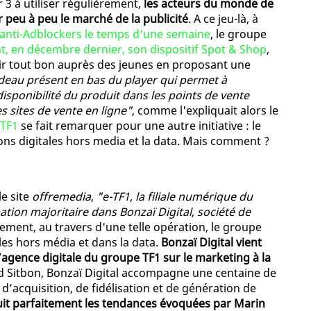
r 3 à utiliser régulièrement,
les acteurs du monde de
peu à peu le marché de la publicité
. A ce jeu-là, à
 anti-Adblockers le temps d'une semaine
, le groupe
t, en décembre dernier, son dispositif Spot & Shop
,
oir tout bon auprès des jeunes en proposant une
deau présent en bas du player qui permet à
isponibilité du produit dans les points de vente
s sites de vente en ligne"
, comme l'expliquait alors le
TF1
se fait remarquer pour une autre initiative : le
ons digitales hors media et la data. Mais comment ?
e site
offremedia
,
"e-TF1, la filiale numérique du
tion majoritaire dans Bonzaï Digital, société de
ement, au travers d'une telle opération, le groupe
les hors média et dans la data.
Bonzaï Digital vient
’agence digitale du groupe TF1 sur le marketing à la
id Sitbon, Bonzaï Digital accompagne une centaine de
d’acquisition, de fidélisation et de génération de
suit parfaitement les tendances évoquées par Marin