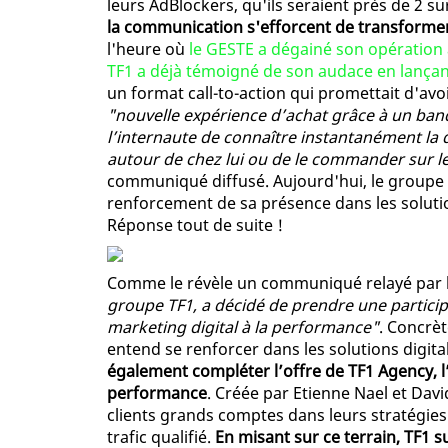
leurs AdBlockers, qu'ils seraient près de 2 su
la communication s'efforcent de transformer 
l'heure où
le GESTE a dégainé son opération
TF1 a déjà témoigné de son audace en lançan
un format call-to-action qui promettait d'av
"nouvelle expérience d’achat grâce à un ban
l’internaute de connaître instantanément la d
autour de chez lui ou de le commander sur le
communiqué diffusé. Aujourd'hui, le groupe
renforcement de sa présence dans les soluti
Réponse tout de suite !
Comme le révèle un communiqué relayé par l
groupe TF1, a décidé de prendre une participa
marketing digital à la performance"
. Concrèt
entend se renforcer dans les solutions digita
également compléter l’offre de TF1 Agency, l
performance
. Créée par Etienne Nael et Dav
clients grands comptes dans leurs stratégies 
trafic qualifié.
En misant sur ce terrain, TF1 