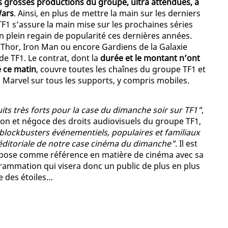
es grosses productions du groupe, ultra attendues, à
Wars
. Ainsi, en plus de mettre la main sur les derniers
TF1 s’assure la main mise sur les prochaines séries
en plein regain de popularité ces dernières années.
Thor, Iron Man ou encore Gardiens de la Galaxie
de TF1. Le contrat, dont la
durée et le montant n’ont
 ce matin
, couvre toutes les chaînes du groupe TF1 et
ns Marvel sur tous les supports, y compris mobiles.
its très forts pour la case du dimanche soir sur TF1"
,
tion et négoce des droits audiovisuels du groupe TF1,
blockbusters événementiels, populaires et familiaux
 éditoriale de notre case cinéma du dimanche"
. Il est
impose comme référence en matière de cinéma avec sa
mmation qui visera donc un public de plus en plus
re des étoiles…