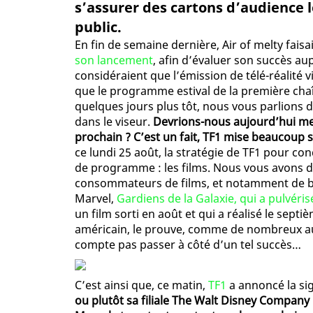
s’assurer des cartons d’audience l
public.
En fin de semaine dernière, Air of melty fais
son lancement
, afin d’évaluer son succès a
considéraient que l’émission de télé-réalité v
que le programme estival de la première chaîn
quelques jours plus tôt, nous vous parlions de
dans le viseur.
Devrions-nous aujourd’hui me
prochain ? C’est un fait, TF1 mise beaucoup su
ce lundi 25 août, la stratégie de TF1 pour co
de programme : les films. Nous vous avons déj
consommateurs de films, et notamment de bl
Marvel,
Gardiens de la Galaxie, qui a pulvéri
un film sorti en août et qui a réalisé le sep
américain, le prouve, comme de nombreux aut
compte pas passer à côté d’un tel succès…
C’est ainsi que, ce matin,
TF1
a annoncé la si
ou plutôt sa filiale The Walt Disney Company