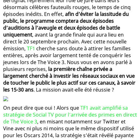
Bertignac reprennent leur rôle de juré dans leurs
désormais célèbres fauteuils rouges, le temps de cinq
épisodes inédits. En effet,
afin d’éviter la lassitude du
public, le programme comptera deux épisodes
d’auditions à l’aveugle et deux épisodes de battle
uniquement
, avant la grande finale qui aura lieu en
direct le 20 septembre prochain. Avec cette nouvelle
émission,
TF1
cherche sans doute à attirer les familles
entières, après avoir largement tenté de conquérir les
jeunes lors de The Voice 3. Nous vous en avons parlé à
plusieurs reprises,
la première chaîne privée a
largement cherché à investir les réseaux sociaux en vue
de toucher le public le plus actif sur ces canaux, à savoir
les 15-30 ans
. La mission avait-elle été réussie ?
On peut dire que oui ! Alors que
TF1 avait amplifié sa
stratégie de Social TV pour l’arrivée des primes en direct
de The Voice 3
, en misant notamment sur Twitter et
Vine avec ni plus ni moins que le même dispositif utilisé
pour les Oscars 2014, la stratégie s’était révélé payante