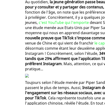
Au quotidien,
la jeune génération passe beau
pour y consulter et y partager des contenus, 
fonction de l'âge, on note que les préféren
à privilégier. Concrètement, il y a quelques j
jeunes,
c'est YouTube qui l'emporte
devant S
une étude menée aux Etats-Unis par Piper Sa
moyenne qui nous en apprend davantage sur 
nouvelle preuve que TikTok s'impose comme é
venue de Chine et qui vient de franchir
le cap
désormais comme étant leur deuxième applic
Instagram ! Concrètement, selon l'étude,
34%
tandis que 29% affirment que l’application Ti
préfèrent Instagram
. Mais, attention, ce qu
pratique...
Toujours selon l'étude menée par Piper Sandl
passent le plus de temps. Aussi,
Instagram de
l'engagement sur les réseaux sociaux, avec
pour TikTok
. Cela représente toutefois une 
l'application chinoise, révèle l'étude. En tou