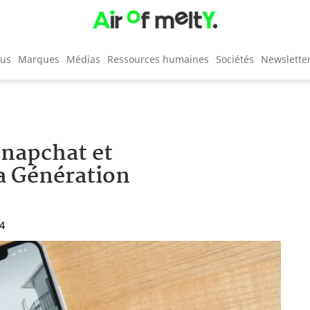
cus
Marques
Médias
Ressources humaines
Sociétés
Newslette
Snapchat et
la Génération
34