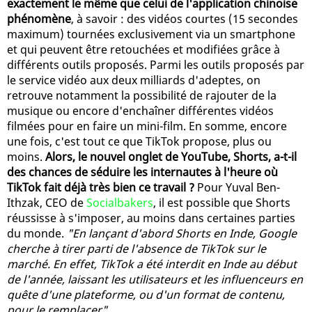
exactement le même que celui de l'application chinoise
phénomène
, à savoir : des vidéos courtes (15 secondes
maximum) tournées exclusivement via un smartphone
et qui peuvent être retouchées et modifiées grâce à
différents outils proposés. Parmi les outils proposés par
le service vidéo aux deux milliards d'adeptes, on
retrouve notamment la possibilité de rajouter de la
musique ou encore d'enchaîner différentes vidéos
filmées pour en faire un mini-film. En somme, encore
une fois, c'est tout ce que TikTok propose, plus ou
moins.
Alors, le nouvel onglet de YouTube, Shorts, a-t-il
des chances de séduire les internautes à l'heure où
TikTok fait déjà très bien ce travail ?
Pour Yuval Ben-
Ithzak, CEO de
Socialbakers
, il est possible que Shorts
réussisse à s'imposer, au moins dans certaines parties
du monde.
"En lançant d'abord Shorts en Inde, Google
cherche à tirer parti de l'absence de TikTok sur le
marché. En effet, TikTok a été interdit en Inde au début
de l'année, laissant les utilisateurs et les influenceurs en
quête d'une plateforme, ou d'un format de contenu,
pour le remplacer"
.