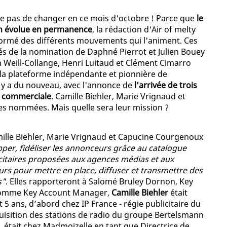
que pas de changer en ce mois d'octobre ! Parce que
le
on évolue en permanence
, la rédaction d'Air of melty
formé des différents mouvements qui l'animent. Ces
és de la nomination de Daphné Pierrot et Julien Bouey
n Weill-Collange, Henri Luitaud et Clément Cimarro
e la plateforme indépendante et pionnière de
l y a du nouveau, avec l'annonce de
l'arrivée de trois
e commerciale
. Camille Biehler, Marie Vrignaud et
s nommées. Mais quelle sera leur mission ?
ille Biehler, Marie Vrignaud et Capucine Courgenoux
per, fidéliser les annonceurs grâce au catalogue
citaires proposées aux agences médias et aux
urs pour mettre en place, diffuser et transmettre des
s"
. Elles rapporteront à Salomé Bruley Dornon, Key
mme Key Account Manager,
Camille Biehler
était
5 ans, d’abord chez IP France - régie publicitaire du
quisition des stations de radio du groupe Bertelsmann
le, était chez Madmoizelle en tant que Directrice de