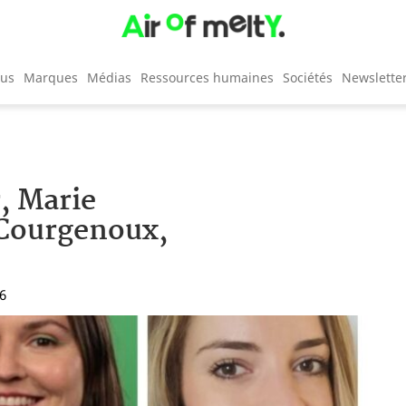
cus
Marques
Médias
Ressources humaines
Sociétés
Newslette
r, Marie
 Courgenoux,
06