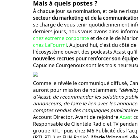
Mais à quels postes ?
À chaque jour sa nomination, et cela ne ris
secteur du marketing et de la communicati
se charge de vous tenir quotidiennement in
derniers jours, nous vous avons ainsi inform
chez extreme corporate
et de celle de Mario
chez LaFourmi
. Aujourd'hui, c'est du côté d
l'écosystème ouvert des podcasts Acast qu'i
nouvelles recrues pour renforcer son équip
Capucine Courgenoux sont les trois heureuse
Comme le révèle le communiqué diffusé, Cam
auront pour mission de notamment
"dévelop
d’Acast, de recommander les solutions publi
annonceurs, de faire le lien avec les annonce
comptes rendus des campagnes publicitaire
Account Director. Avant de rejoindre
Acast
co
Responsable de Clientèle Radio et TV pendant 
groupe RTL - puis chez M6 Publicité dès l’ac
(RTL RTL2 et FUN Radio).
Marie Vrignaud
, el