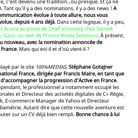
e, c'est devenu une tradition...ou presque. Et ça ne
 Tant qu'il y a des nominations, il y a des news !
A
communication évolue à toute allure, nous vous
olue, depuis 4 ans déjà
. Dans cette logique, il y a peu,
s Acuna au poste de Chief Visionary chez Sizmek
, Ganz, au sein de Prisma Media Solutions
. À présent,
a du nouveau, avec la nomination annoncée de
 France
. Mais qui est-il et d'où vient-il ?
ayé par le site
100%MEDIAS
,
Stéphane Gotajner
national France, dirigée par Francis Maire, en tant que
e d'accompagner la progression d’Active en France
.
pendant, le professionnel a notamment occupé les
onales et Directeur des activités digitales de C+ Régie,
ock, E-commerce Manager de Yahoo et Directeur
métrie. Autant dire que cette nouvelle aventure est
outer sur un CV déjà bien rempli.
Bonne chance à lui