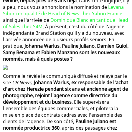
évolue, depuis près de 5 ans déjà
. Dans cette logique, il y
a peu, nous vous annoncions la nomination de
Levana
Siboni en qualité de Head of News chez Yahoo France
ainsi que l'arrivée de
Dominique Blanc en tant que Head
of Sales chez S4M
. À présent, c'est du côté de l'agence
indépendante Brand Station qu'il y a du nouveau, avec
l'arrivée annoncée de plusieurs profils seniors. En
pratique,
Johanna Warlus, Pauline Juliano, Damien Guiol,
Samy Benama et Fabien Manzano sont les nouveaux
nommés, mais à quels postes ?
Comme le révèle le communiqué diffusé et relayé par le
site
CB News
,
Johanna Warlus, ex responsable de l'achat
d'art chez Herezie pendant six ans et ancienne agent de
photographe, rejoint l'agence comme directrice du
développement et du business
. Elle supervisera
l'ensemble des équipes commerciales, et pilotera la
mise en place de contrats cadres avec l'ensemble des
clients de l'agence. De son côté,
Pauline Juliano est
nommée productrice 360
, après des passages chez