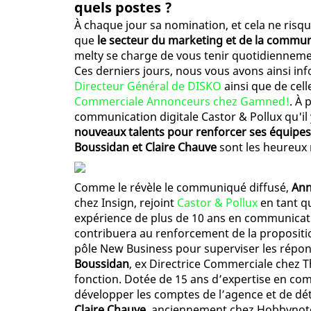
quels postes ?
À chaque jour sa nomination, et cela ne risq
que
le secteur du marketing et de la commu
melty se charge de vous tenir quotidiennem
Ces derniers jours, nous vous avons ainsi i
Directeur Général de DISKO
ainsi que de cel
Commerciale Annonceurs chez Gamned!
. À 
communication digitale Castor & Pollux qu'il
nouveaux talents pour renforcer ses équipes
Boussidan et Claire Chauve
sont les heureux 
Comme le révèle le communiqué diffusé,
Ann
chez Insign, rejoint
Castor & Pollux
en tant q
expérience de plus de 10 ans en communication
contribuera au renforcement de la propositio
pôle New Business pour superviser les répon
Boussidan
, ex Directrice Commerciale chez 
fonction. Dotée de 15 ans d’expertise en c
développer les comptes de l’agence et de dét
Claire Chauve
, anciennement chez Hobbynote