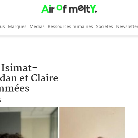
cus
Marques
Médias
Ressources humaines
Sociétés
Newslette
 Isimat-
dan et Claire
ommées
5