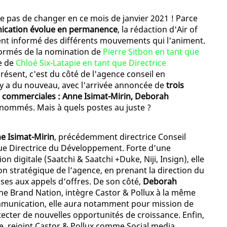
ue pas de changer en ce mois de janvier 2021 ! Parce
nication évolue en permanence
, la rédaction d'Air of
ent informé des différents mouvements qui l'animent.
nformés de la nomination de
Pierre Sitbon en tant que
le de
Chloé Six-Latapie en tant que Directrice
présent, c'est du côté de l'agence conseil en
 y a du nouveau, avec l'arrivée annoncée de
trois
 commerciales : Anne Isimat-Mirin, Deborah
nommés. Mais à quels postes au juste ?
e Isimat-Mirin
, précédemment directrice Conseil
ue Directrice du Développement. Forte d’une
 digitale (Saatchi & Saatchi +Duke, Niji, Insign), elle
n stratégique de l’agence, en prenant la direction du
ses aux appels d’offres. De son côté,
Deborah
The Brand Nation, intègre Castor & Pollux à la même
ommunication, elle aura notamment pour mission de
ecter de nouvelles opportunités de croissance. Enfin,
, rejoint Castor & Pollux comme Social media