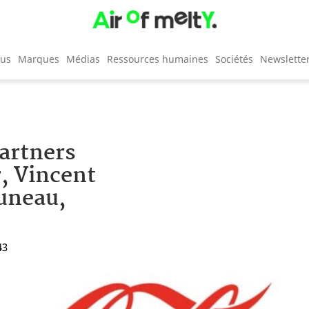
cus
Marques
Médias
Ressources humaines
Sociétés
Newslette
artners
r, Vincent
uneau,
43