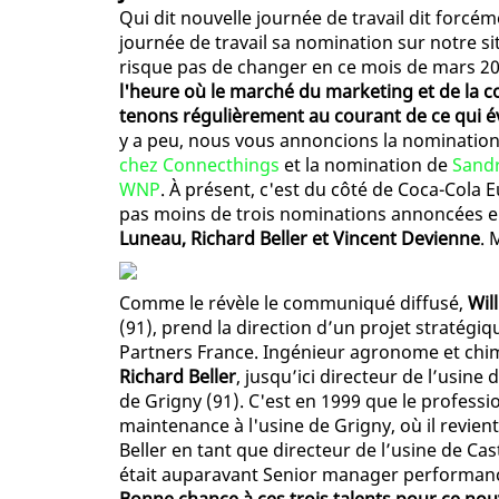
Qui dit nouvelle journée de travail dit forc
journée de travail sa nomination sur notre sit
risque pas de changer en ce mois de mars 2019
l'heure où le marché du marketing et de la 
tenons régulièrement au courant de ce qui év
y a peu, nous vous annoncions la nominatio
chez Connecthings
et la nomination de
Sandr
WNP
. À présent, c'est du côté de Coca-Cola 
pas moins de trois nominations annoncées en
Luneau, Richard Beller et Vincent Devienne
. 
Comme le révèle le communiqué diffusé,
Wil
(91), prend la direction d’un projet stratég
Partners France. Ingénieur agronome et chimi
Richard Beller
, jusqu’ici directeur de l’usine
de Grigny (91). C'est en 1999 que le profess
maintenance à l'usine de Grigny, où il revien
Beller en tant que directeur de l’usine de Cast
était auparavant Senior manager performance