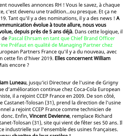
ément nouvelles annonces RH ! Vous le savez, à chaque
e, c'est devenu une tradition...ou presque. Et ça ne
. Tant qu'il y a des nominations, il y a des news !
A
communication évolue à toute allure, nous vous
olue, depuis près de 5 ans déjà
. Dans cette logique, il
n de
Pascal Ehrsam en tant que Chief Brand Officer
ine Préfaut en qualité de Managing Partner chez
European Partners France qu'il y a du nouveau, avec
 cette fin d'hiver 2019.
Elles concernent William
Mais encore ?
liam Luneau
, jusqu’ici Directeur de l’usine de Grigny
ique d’amélioration continue chez Coca-Cola European
ste, il a rejoint CCEP France en 2009. De son côté,
 de Castanet-Tolosan (31), prend la direction de l’usine
ionnel a rejoint CCEP France comme technicien de
t donc. Enfin,
Vincent Devienne
, remplace Richard
anet-Tolosan (31), site qui vient de fêter ses 50 ans. Il
 industrielle sur l’ensemble des usines françaises.