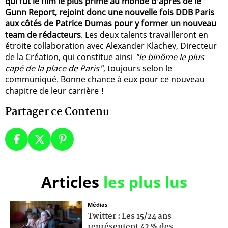
qui fut le film le plus primé au monde d'après de le
Gunn Report, rejoint donc une nouvelle fois DDB Paris
aux côtés de Patrice Dumas pour y former un nouveau
team de rédacteurs
. Les deux talents travailleront en
étroite collaboration avec Alexander Klachev, Directeur
de la Création, qui constitue ainsi
"le binôme le plus
capé de la place de Paris"
, toujours selon le
communiqué. Bonne chance à eux pour ce nouveau
chapitre de leur carrière !
Partager ce Contenu
Articles
les plus lus
Médias
Twitter : Les 15/24 ans
représentent 42 % des...