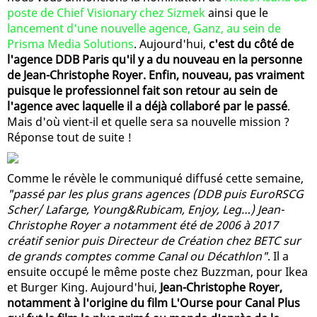
poste de Chief Visionary chez Sizmek
ainsi que le
lancement d'une nouvelle agence, Ganz, au sein de
Prisma Media Solutions
. Aujourd'hui,
c'est du côté de
l'agence DDB Paris qu'il y a du nouveau en la personne
de Jean-Christophe Royer. Enfin, nouveau, pas vraiment
puisque le professionnel fait son retour au sein de
l'agence avec laquelle il a déjà collaboré par le passé
.
Mais d'où vient-il et quelle sera sa nouvelle mission ?
Réponse tout de suite !
Comme le révèle le communiqué diffusé cette semaine,
"passé par les plus grans agences (DDB puis EuroRSCG
Scher/ Lafarge, Young&Rubicam, Enjoy, Leg…) Jean-
Christophe Royer a notamment été de 2006 à 2017
créatif senior puis Directeur de Création chez BETC sur
de grands comptes comme Canal ou Décathlon"
. Il a
ensuite occupé le même poste chez Buzzman, pour Ikea
et Burger King. Aujourd'hui,
Jean-Christophe Royer,
notamment à l'origine du film L'Ourse pour Canal Plus