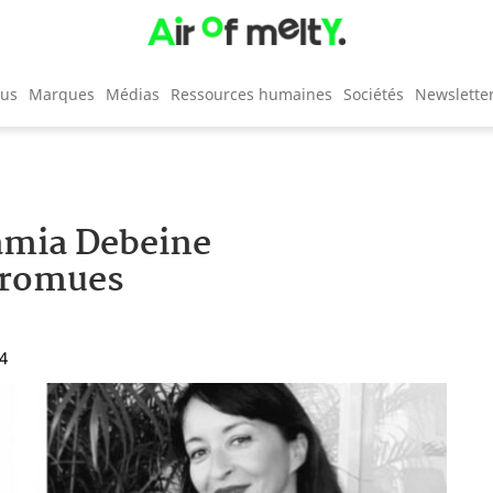
cus
Marques
Médias
Ressources humaines
Sociétés
Newslette
amia Debeine
promues
04