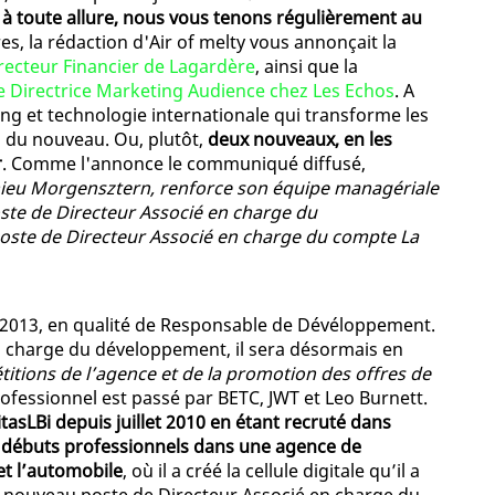
à toute allure, nous vous tenons régulièrement au
res, la rédaction d'Air of melty vous annonçait la
recteur Financier de Lagardère
, ainsi que la
 Directrice Marketing Audience chez Les Echos
. A
ing et technologie internationale qui transforme les
y a du nouveau. Ou, plutôt,
deux nouveaux, en les
r
. Comme l'annonce le communiqué diffusé,
thieu Morgensztern, renforce son équipe managériale
oste de Directeur Associé en charge du
oste de Directeur Associé en charge du compte La
2013, en qualité de Responsable de Dévéloppement.
n charge du développement, il sera désormais en
étitions de l’agence et de la promotion des offres de
rofessionnel est passé par BETC, JWT et Leo Burnett.
asLBi depuis juillet 2010 en étant recruté dans
es débuts professionnels dans une agence de
et l’automobile
, où il a créé la cellule digitale qu’il a