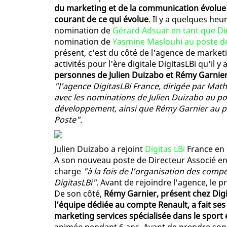
du marketing et de la communication évolue 
courant de ce qui évolue
. Il y a quelques heu
nomination de
Gérard Adsuar en tant que Di
nomination de
Yasmine Maslouhi au poste de
présent, c'est du côté de l'agence de market
activités pour l'ère digitale DigitasLBi qu'il 
personnes de Julien Duizabo et Rémy Garnie
"l'agence DigitasLBi France, dirigée par Ma
avec les nominations de Julien Duizabo au p
développement, ainsi que Rémy Garnier au p
Poste"
.
Julien Duizabo a rejoint
Digitas LBi
France en 
A son nouveau poste de Directeur Associé e
charge
"à la fois de l’organisation des comp
DigitasLBi".
Avant de rejoindre l'agence, le p
De son côté,
Rémy Garnier, présent chez Digit
l'équipe dédiée au compte Renault, a fait s
marketing services spécialisée dans le sport 