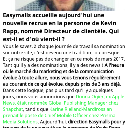
Easymalls accueille aujourd'hui une
nouvelle recrue en la personne de Kevin
Rapp, nommé Directeur de clientèle. Qui
est-il et d'où vient-il ?
Vous le savez, à chaque journée de travail sa nomination
sur notre site, c'est devenu une tradition...ou presque.
Et ça ne risque pas de changer en ce mois de mars 2017.
Tant qu'il y a des nominations, il y a des news !
A l'heure
où le marché du marketing et de la communication
évolue à toute allure, nous vous tenons régulièrement
au courant de ce qui évolue, depuis près de 3 ans déjà
.
Dans cette logique, pas plus tard qu'il y a quelques
jours, nous vous annoncions que
Donna Ogier, ex Apple
News, était nommée Global Publishing Manager chez
Snapchat
, tandis que
Karine Rielland-Mardirossian
prenait le poste de Chief Mobile Officer chez Prisma
Media Solutions
. Aujourd'hui,
direction Easymalls pour y
trouver de la nouveauté en la personne de Kevin Rapp,