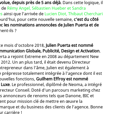
olue, depuis près de 5 ans déjà
. Dans cette logique, il
n de
Rémy Angel, Sébastien Hueber et Sandra
es
ainsi que l'arrivée de
Lucien Diot, Thibaut Cherchari
ourd'hui, pour cette nouvelle semaine,
c'est du côté
ec les nominations annoncées de Julien Puerta et de
nent-ils ?
ce mois d'octobre 2018,
Julien Puerta est nommé
mmunication Globale, Publicité, Design et Activation
.
Puerta a rejoint Extreme en 2008 au département New
n 2012. Un an plus tard, il était devenu Directeur
ntrepreneur dans l’âme, Julien est également à
 de prépresse totalement intégrée à l’agence dont il est
ouvelles fonctions,
Guilhem Effroy est nommé
 Luxe
. Le professionnel, diplômé de Neoma, a intégré
irecteur Conseil. Doté d’un parcours marketing chez
des annonceurs de renoms tels que Danone, BIC et
nt pour mission clé de mettre en œuvre la
 marque et du business des clients de l’agence. Bonne
r carrière !