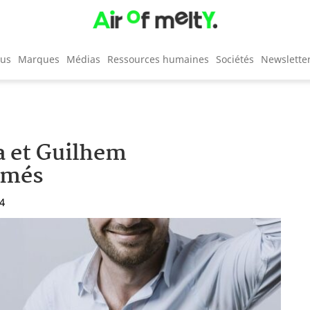
cus
Marques
Médias
Ressources humaines
Sociétés
Newslette
a et Guilhem
mmés
04