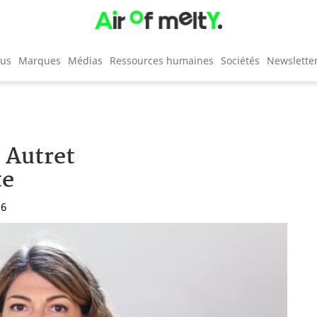
cus
Marques
Médias
Ressources humaines
Sociétés
Newslette
e Autret
te
16